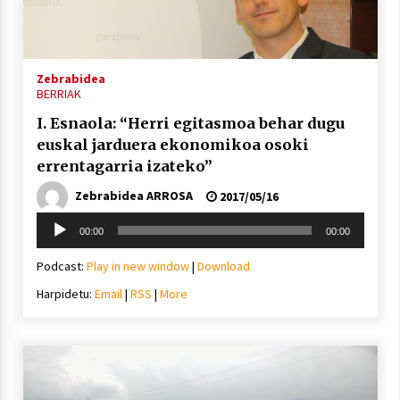
inguruko tailerraren audioa
2021/11/25
Zebrabidea
BERRIAK
I. Esnaola: “Herri egitasmoa behar dugu
euskal jarduera ekonomikoa osoki
Mahai-ingurua: irratia, podcastak
errentagarria izateko”
eta ondoren zer?
Zebrabidea ARROSA
2021/11/12
2017/05/16
Soinu
00:00
00:00
erreproduzigailua
Podcast:
Play in new window
|
Download
Harpidetu:
Email
|
RSS
|
More
Arrosaren IX. Topaketak – Mila
esker guztioi!
2021/11/11