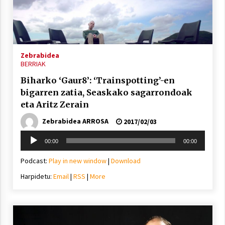
Zebrabidea
Berria egunkarian elkarrizketa
BERRIAK
Arrosaren 20 urteez
2021/07/06
Biharko ‘Gaur8’: ‘Trainspotting’-en
bigarren zatia, Seaskako sagarrondoak
Hala Bedi irratiko Hizpidea saioan
eta Aritz Zerain
Arrosaren 20 urteez
Zebrabidea ARROSA
2017/02/03
2021/07/03
Soinu
00:00
00:00
erreproduzigailua
Podcast:
Play in new window
|
Download
Harpidetu:
Email
|
RSS
|
More
Zebrabidearen denboraldi amaiera
EHZtik