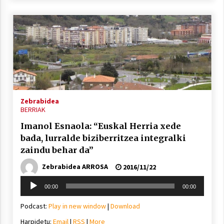
Zebrabidea
BERRIAK
Imanol Esnaola: “Euskal Herria xede
bada, lurralde biziberritzea integralki
zaindu behar da”
Zebrabidea ARROSA
2016/11/22
Soinu
00:00
00:00
erreproduzigailua
Podcast:
Play in new window
|
Download
Harpidetu:
Email
|
RSS
|
More