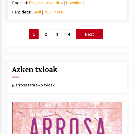
Podcast:
Play in new window
|
Download
Harpidetu:
Email
|
RSS
|
More
Posts
1
2
3
4
Next
pagination
Azken txioak
@arrosasarea-ko txioak