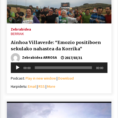
Arrosa sareko IX. topaketak!
2021/10/13
Zebrabidea
Azaroak 6 Iurretan Arrosa sarearen
BERRIAK
IX. topaketak
Ainhoa Villaverde: “Emozio positiboen
2021/10/04
sekulako nahastea da Korrika”
Zebrabidea ARROSA
2017/03/31
Segura irratian Arrosaren 20 urteez
Soinu
2021/07/22
00:00
00:00
erreproduzigailua
Podcast:
Play in new window
|
Download
Harpidetu:
Email
|
RSS
|
More
Arrosari buruzko erreportaia
2021/07/16