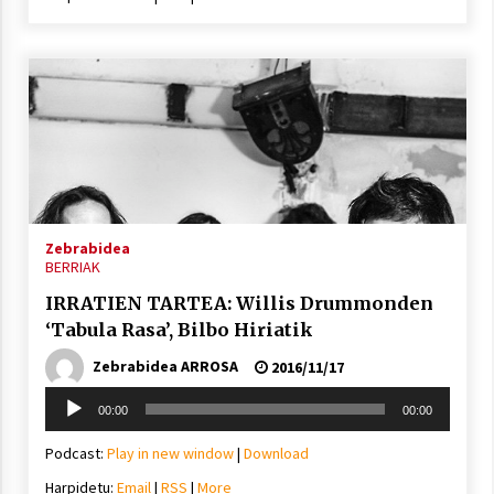
Zebrabidea
BERRIAK
IRRATIEN TARTEA: Willis Drummonden
‘Tabula Rasa’, Bilbo Hiriatik
Zebrabidea ARROSA
2016/11/17
Soinu
00:00
00:00
erreproduzigailua
Podcast:
Play in new window
|
Download
Harpidetu:
Email
|
RSS
|
More