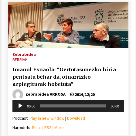
Zebrabidea
BERRIAK
Imanol Esnaola: “Gertutasunezko hiria
pentsatu behar da, oinarrizko
azpiegiturak hobetuta”
Zebrabidea ARROSA
2016/12/20
Soinu
00:00
00:00
erreproduzigailua
Podcast:
Play in new window
|
Download
Harpidetu:
Email
|
RSS
|
More