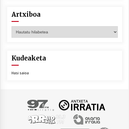
Artxiboa
Artxiboa
Kudeaketa
Hasi saioa