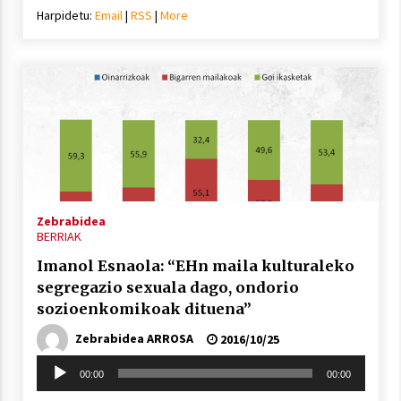
Harpidetu:
Email
|
RSS
|
More
Zebrabidea
BERRIAK
Imanol Esnaola: “EHn maila kulturaleko
segregazio sexuala dago, ondorio
sozioenkomikoak dituena”
Zebrabidea ARROSA
2016/10/25
Soinu
00:00
00:00
erreproduzigailua