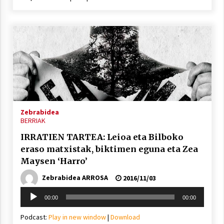
Zebrabidea
BERRIAK
IRRATIEN TARTEA: Leioa eta Bilboko
eraso matxistak, biktimen eguna eta Zea
Maysen ‘Harro’
Zebrabidea ARROSA
2016/11/03
Soinu
00:00
00:00
erreproduzigailua
Podcast:
Play in new window
|
Download