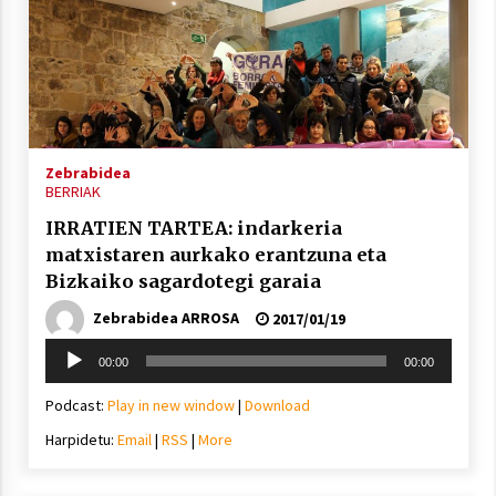
Zebrabidea
BERRIAK
IRRATIEN TARTEA: indarkeria
matxistaren aurkako erantzuna eta
Bizkaiko sagardotegi garaia
Zebrabidea ARROSA
2017/01/19
Soinu
00:00
00:00
erreproduzigailua
Podcast:
Play in new window
|
Download
Harpidetu:
Email
|
RSS
|
More