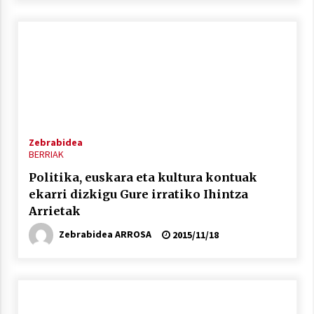
Zebrabidea
BERRIAK
Politika, euskara eta kultura kontuak
ekarri dizkigu Gure irratiko Ihintza
Arrietak
Zebrabidea ARROSA
2015/11/18