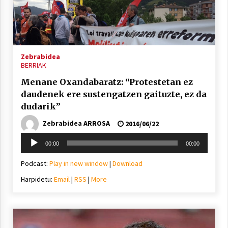
Arrosa sareko IX. topaketak!
2021/10/13
Zebrabidea
Azaroak 6 Iurretan Arrosa sarearen
BERRIAK
IX. topaketak
Menane Oxandabaratz: “Protestetan ez
2021/10/04
daudenek ere sustengatzen gaituzte, ez da
dudarik”
Segura irratian Arrosaren 20 urteez
Zebrabidea ARROSA
2016/06/22
2021/07/22
Soinu
00:00
00:00
erreproduzigailua
Podcast:
Play in new window
|
Download
Harpidetu:
Email
|
RSS
|
More
Arrosari buruzko erreportaia
2021/07/16