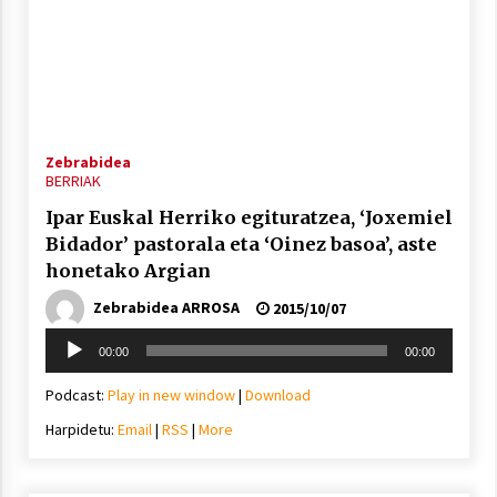
Zebrabidea
BERRIAK
Ipar Euskal Herriko egituratzea, ‘Joxemiel
Bidador’ pastorala eta ‘Oinez basoa’, aste
honetako Argian
Zebrabidea ARROSA
2015/10/07
Soinu
00:00
00:00
erreproduzigailua
Podcast:
Play in new window
|
Download
Harpidetu:
Email
|
RSS
|
More