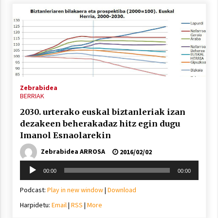
Zebrabidea
BERRIAK
2030. urterako euskal biztanleriak izan
dezakeen beherakadaz hitz egin dugu
Imanol Esnaolarekin
Zebrabidea ARROSA
2016/02/02
Soinu
00:00
00:00
erreproduzigailua
Podcast:
Play in new window
|
Download
Harpidetu:
Email
|
RSS
|
More