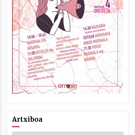
Artxiboa
Artxiboa