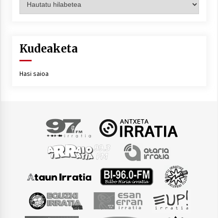
Kudeaketa
Hasi saioa