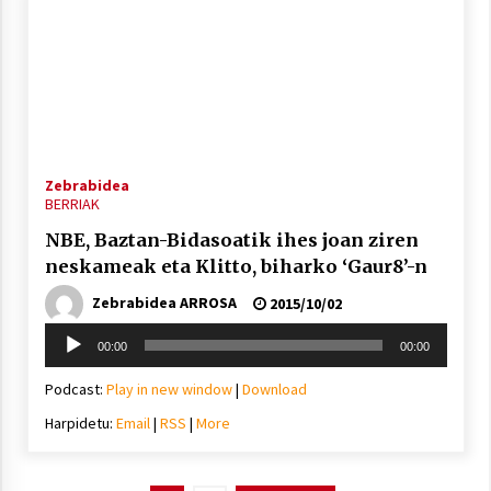
Zebrabidea
BERRIAK
NBE, Baztan-Bidasoatik ihes joan ziren
neskameak eta Klitto, biharko ‘Gaur8’-n
Zebrabidea ARROSA
2015/10/02
Soinu
00:00
00:00
erreproduzigailua
Podcast:
Play in new window
|
Download
Harpidetu:
Email
|
RSS
|
More