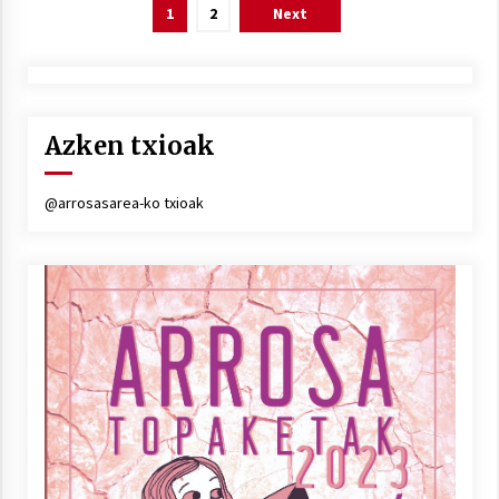
Posts
1
2
Next
pagination
Azken txioak
@arrosasarea-ko txioak