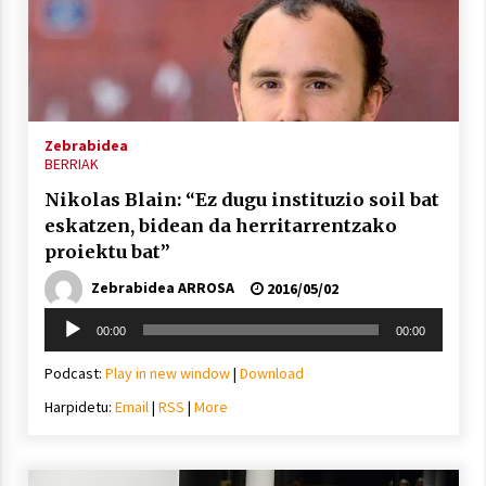
Berria egunkarian elkarrizketa
Arrosaren 20 urteez
Zebrabidea
BERRIAK
2021/07/06
Nikolas Blain: “Ez dugu instituzio soil bat
Hala Bedi irratiko Hizpidea saioan
eskatzen, bidean da herritarrentzako
Arrosaren 20 urteez
proiektu bat”
2021/07/03
Zebrabidea ARROSA
2016/05/02
Soinu
00:00
00:00
erreproduzigailua
Podcast:
Play in new window
|
Download
Harpidetu:
Email
|
RSS
|
More
Zebrabidearen denboraldi amaiera
EHZtik