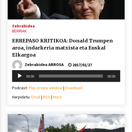
inguruko tailerraren audioa
2021/11/25
Zebrabidea
BERRIAK
ERREPASO KRITIKOA: Donald Trumpen
aroa, indarkeria matxista eta Euskal
Mahai-ingurua: irratia, podcastak
Elkargoa
eta ondoren zer?
Zebrabidea ARROSA
2021/11/12
2017/01/27
Soinu
00:00
00:00
erreproduzigailua
Podcast:
Play in new window
|
Download
Harpidetu:
Email
|
RSS
|
More
Arrosaren IX. Topaketak – Mila
esker guztioi!
2021/11/11