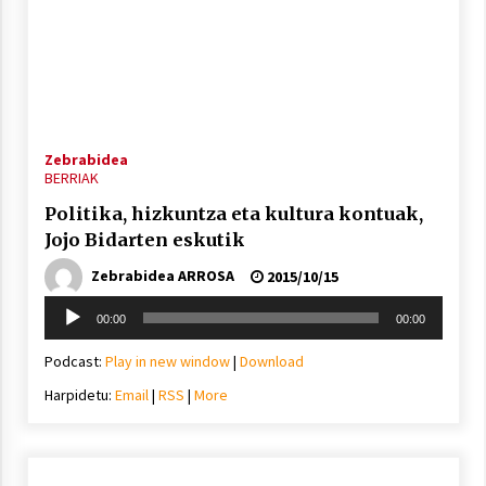
Zebrabidea
BERRIAK
Politika, hizkuntza eta kultura kontuak,
Jojo Bidarten eskutik
Zebrabidea ARROSA
2015/10/15
Soinu
00:00
00:00
erreproduzigailua
Podcast:
Play in new window
|
Download
Harpidetu:
Email
|
RSS
|
More