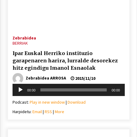
Zebrabidea
BERRIAK
Ipar Euskal Herriko instituzio
garapenaren harira, lurralde desorekez
hitz egindigu Imanol Esnaolak
Zebrabidea ARROSA
2015/11/10
Soinu
00:00
00:00
erreproduzigailua
Podcast:
Play in new window
|
Download
Harpidetu:
Email
|
RSS
|
More