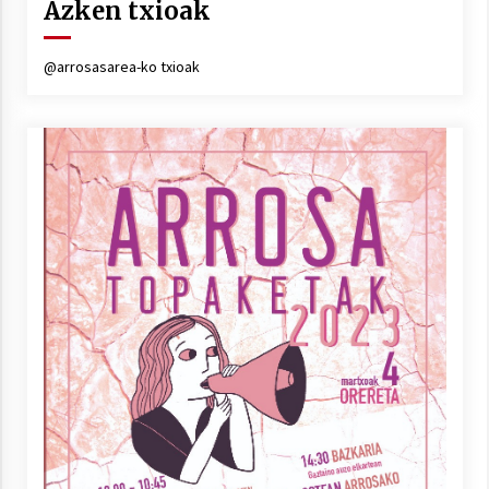
Azken txioak
@arrosasarea-ko txioak