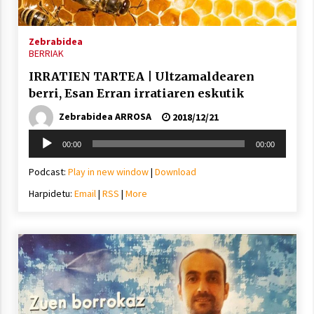
Zebrabidea
BERRIAK
IRRATIEN TARTEA | Ultzamaldearen
berri, Esan Erran irratiaren eskutik
Zebrabidea ARROSA
2018/12/21
Soinu
00:00
00:00
erreproduzigailua
Podcast:
Play in new window
|
Download
Harpidetu:
Email
|
RSS
|
More