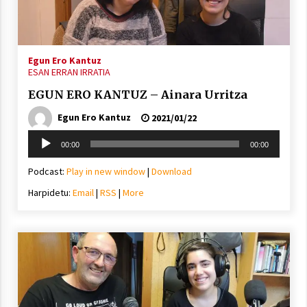
inguruko tailerraren audioa
2021/11/25
Egun Ero Kantuz
ESAN ERRAN IRRATIA
EGUN ERO KANTUZ – Ainara Urritza
Egun Ero Kantuz
2021/01/22
Mahai-ingurua: irratia, podcastak
eta ondoren zer?
Soinu
00:00
00:00
2021/11/12
erreproduzigailua
Podcast:
Play in new window
|
Download
Harpidetu:
Email
|
RSS
|
More
Arrosaren IX. Topaketak – Mila
esker guztioi!
2021/11/11