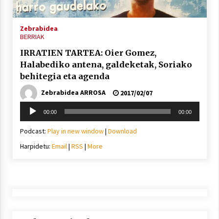
Zebrabidea
BERRIAK
IRRATIEN TARTEA: Oier Gomez,
Halabediko antena, galdeketak, Soriako
behitegia eta agenda
Zebrabidea ARROSA
2017/02/07
Soinu
00:00
00:00
erreproduzigailua
Podcast:
Play in new window
|
Download
Harpidetu:
Email
|
RSS
|
More