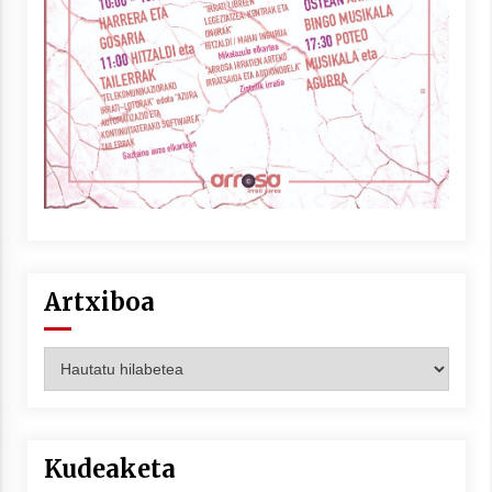
Artxiboa
Artxiboa
Kudeaketa