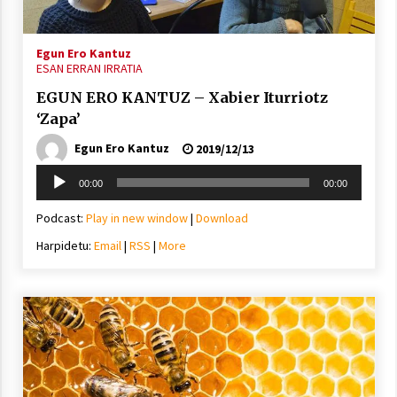
Egun Ero Kantuz
ESAN ERRAN IRRATIA
EGUN ERO KANTUZ – Xabier Iturriotz
‘Zapa’
Egun Ero Kantuz
2019/12/13
Soinu
00:00
00:00
erreproduzigailua
Podcast:
Play in new window
|
Download
Harpidetu:
Email
|
RSS
|
More