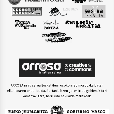
ARROSA irrati sarea Euskal Herri osoko irrati mordoxka baten
elkarlanaren ondorioa da. Bertan biltzen garen irrati gehienak txiki
xamarrak gara, herri edo eskualde mailakoak.