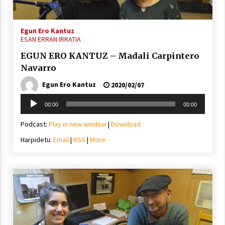
2021/07/01
Egun Ero Kantuz
ESAN ERRAN IRRATIA
EGUN ERO KANTUZ – Madali Carpintero
Navarro
Arrosaren laburpen bideoa Hamaika
Egun Ero Kantuz
2020/02/07
Telebistaren eskutik
Soinu
2021/06/30
00:00
00:00
erreproduzigailua
Podcast:
Play in new window
|
Download
Harpidetu:
Email
|
RSS
|
More