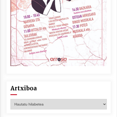
Artxiboa
Artxiboa