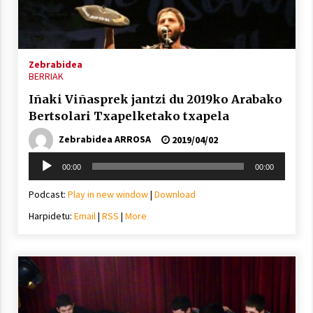
Zebrabidea
BERRIAK
Iñaki Viñasprek jantzi du 2019ko Arabako
Bertsolari Txapelketako txapela
Zebrabidea ARROSA
2019/04/02
Soinu
00:00
00:00
erreproduzigailua
Podcast:
Play in new window
|
Download
Harpidetu:
Email
|
RSS
|
More