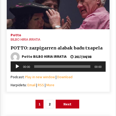
Potto
BILBO HIRIA IRRATIA
POTTO: zazpigarren alabak badu txapela
Potto BILBO HIRIA IRRATIA
2017/04/08
Soinu
00:00
00:00
erreproduzigailua
Podcast:
Play in new window
|
Download
Harpidetu:
Email
|
RSS
|
More
Posts
1
2
Next
pagination