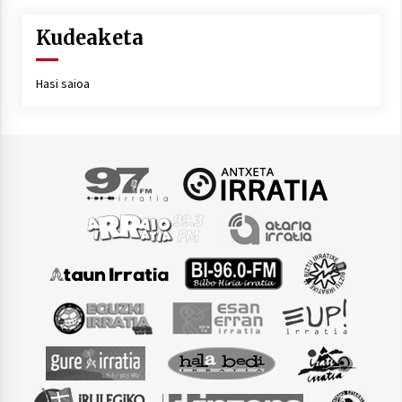
Kudeaketa
Hasi saioa