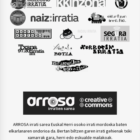
ARROSA irrati sarea Euskal Herri osoko irrati mordoxka baten
elkarlanaren ondorioa da. Bertan biltzen garen irrati gehienak txiki
xamarrak gara, herri edo eskualde mailakoak.