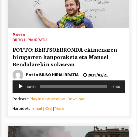
Potto
BILBO HIRIA IRRATIA
POTTO: BERTSOERRONDA ekimenaren
hirugarren kanporaketa eta Manuel
Bendalarekin solasean
Potto BILBO HIRIA IRRATIA
2019/02/21
Soinu
00:00
00:00
erreproduzigailua
Podcast:
Play in new window
|
Download
Harpidetu:
Email
|
RSS
|
More