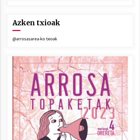
Azken txioak
@arrosasarea-ko txioak