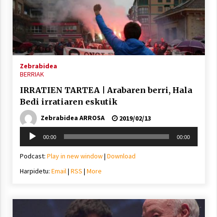
Zebrabidea
BERRIAK
IRRATIEN TARTEA | Arabaren berri, Hala
Bedi irratiaren eskutik
Zebrabidea ARROSA
2019/02/13
Soinu
00:00
00:00
erreproduzigailua
Podcast:
Play in new window
|
Download
Harpidetu:
Email
|
RSS
|
More