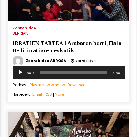
Zebrabidea
BERRIAK
IRRATIEN TARTEA | Arabaren berri, Hala
Bedi irratiaren eskutik
Zebrabidea ARROSA
2019/03/28
Soinu
00:00
00:00
erreproduzigailua
Podcast:
Play in new window
|
Download
Harpidetu:
Email
|
RSS
|
More