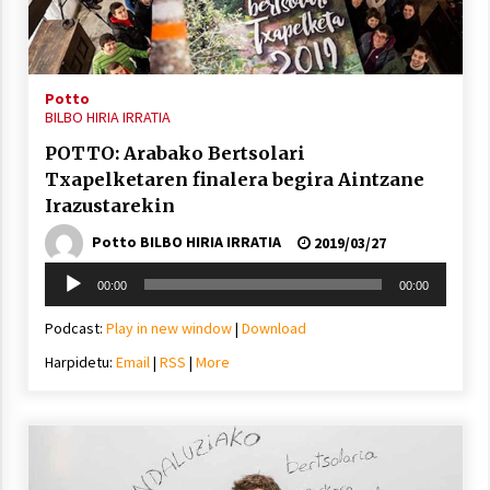
Potto
BILBO HIRIA IRRATIA
POTTO: Arabako Bertsolari
Txapelketaren finalera begira Aintzane
Irazustarekin
Potto BILBO HIRIA IRRATIA
2019/03/27
Soinu
00:00
00:00
erreproduzigailua
Podcast:
Play in new window
|
Download
Harpidetu:
Email
|
RSS
|
More