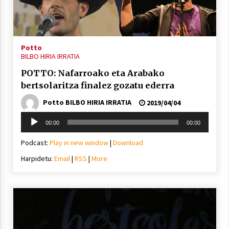
Potto
BILBO HIRIA IRRATIA
Arrosaren laburpen bideoa Hamaika
POTTO: Nafarroako eta Arabako
Telebistaren eskutik
bertsolaritza finalez gozatu ederra
2021/06/30
Potto BILBO HIRIA IRRATIA
2019/04/04
Soinu
00:00
00:00
erreproduzigailua
Podcast:
Play in new window
|
Download
Harpidetu:
Email
|
RSS
|
More