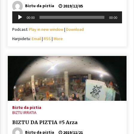
Biztu da piztia
2019/12/05
Soinu
00:00
00:00
erreproduzigailua
Podcast:
Play in new window
|
Download
Harpidetu:
Email
|
RSS
|
More
Biztu da piztia
BIZTU IRRATIA
BIZTU DA PIZTIA #5 Arza
Biztu da piztia
2019/11/21