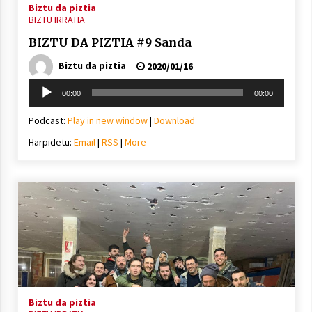
Biztu da piztia
BIZTU IRRATIA
BIZTU DA PIZTIA #9 Sanda
Biztu da piztia
2020/01/16
Soinu
00:00
00:00
erreproduzigailua
Podcast:
Play in new window
|
Download
Harpidetu:
Email
|
RSS
|
More
Biztu da piztia