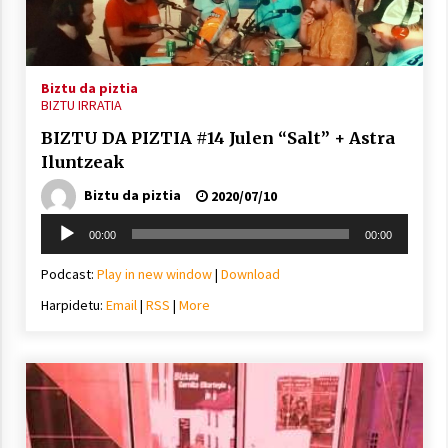
inguruko tailerraren audioa
2021/11/25
Biztu da piztia
BIZTU IRRATIA
BIZTU DA PIZTIA #14 Julen “Salt” + Astra
Iluntzeak
Mahai-ingurua: irratia, podcastak
eta ondoren zer?
Biztu da piztia
2020/07/10
2021/11/12
Soinu
00:00
00:00
erreproduzigailua
Podcast:
Play in new window
|
Download
Harpidetu:
Email
|
RSS
|
More
Arrosaren IX. Topaketak – Mila
esker guztioi!
2021/11/11