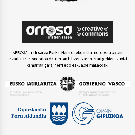
ARROSA irrati sarea Euskal Herri osoko irrati mordoxka baten
elkarlanaren ondorioa da. Bertan biltzen garen irrati gehienak txiki
xamarrak gara, herri edo eskualde mailakoak.