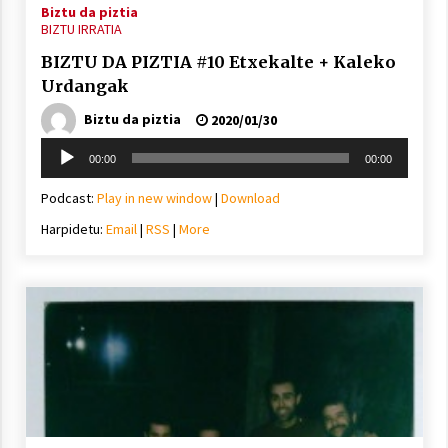
Biztu da piztia
BIZTU IRRATIA
BIZTU DA PIZTIA #10 Etxekalte + Kaleko
Urdangak
Biztu da piztia
2020/01/30
Soinu
00:00
00:00
erreproduzigailua
Podcast:
Play in new window
|
Download
Harpidetu:
Email
|
RSS
|
More