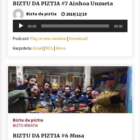
BIZTU DA PIZTIA #7 Ainhoa Unzueta
Biztu da piztia
2019/12/19
Soinu
00:00
00:00
erreproduzigailua
Podcast:
Play in new window
|
Download
Harpidetu:
Email
|
RSS
|
More
Biztu da piztia
BIZTU IRRATIA
BIZTU DA PIZTIA #6 Musa