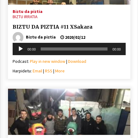
2021/07/01
Biztu da piztia
BIZTU IRRATIA
BIZTU DA PIZTIA #11 XSakara
Biztu da piztia
2020/02/12
Soinu
Arrosaren laburpen bideoa Hamaika
00:00
00:00
erreproduzigailua
Telebistaren eskutik
2021/06/30
Podcast:
Play in new window
|
Download
Harpidetu:
Email
|
RSS
|
More