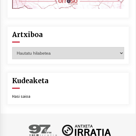
Artxiboa
Artxiboa
Kudeaketa
Hasi saioa