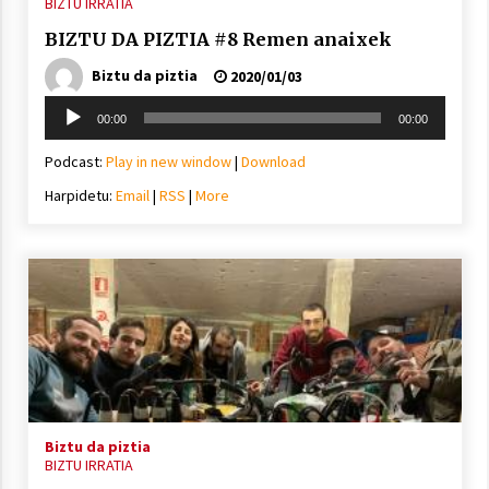
BIZTU IRRATIA
BIZTU DA PIZTIA #8 Remen anaixek
Biztu da piztia
2020/01/03
Soinu
00:00
00:00
erreproduzigailua
Podcast:
Play in new window
|
Download
Harpidetu:
Email
|
RSS
|
More
Biztu da piztia
BIZTU IRRATIA