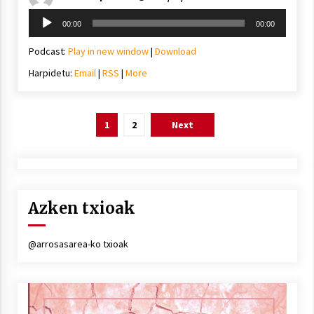
Soinu
00:00
00:00
erreproduzigailua
Podcast:
Play in new window
|
Download
Harpidetu:
Email
|
RSS
|
More
Posts
1
2
Next
pagination
Azken txioak
@arrosasarea-ko txioak