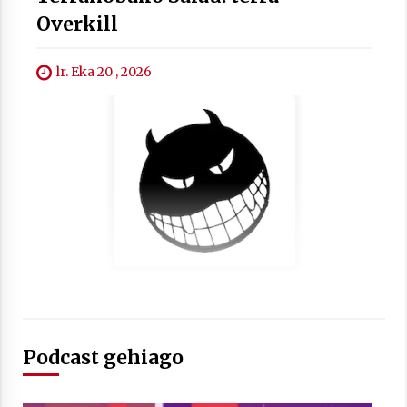
Overkill
lr. Eka 20 , 2026
Berria egunkarian elkarrizketa
Arrosaren 20 urteez
2021/07/06
Hala Bedi irratiko Hizpidea saioan
Arrosaren 20 urteez
2021/07/03
Podcast gehiago
Zebrabidearen denboraldi amaiera
EHZtik