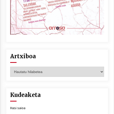
Artxiboa
Artxiboa
Kudeaketa
Hasi saioa