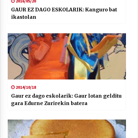
2016/05/20
GAUR EZ DAGO ESKOLARIK: Kanguro bat
ikastolan
2014/10/18
Gaur ez dago eskolarik: Gaur lotan gelditu
gara Edurne Zurirekin batera