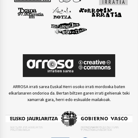
ARROSA irrati sarea Euskal Herri osoko irrati mordoxka baten
elkarlanaren ondorioa da. Bertan biltzen garen irrati gehienak txiki
xamarrak gara, herri edo eskualde mailakoak.