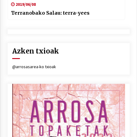
2019/06/08
Terranobako Salau: terra-yees
Azken txioak
@arrosasarea-ko txioak