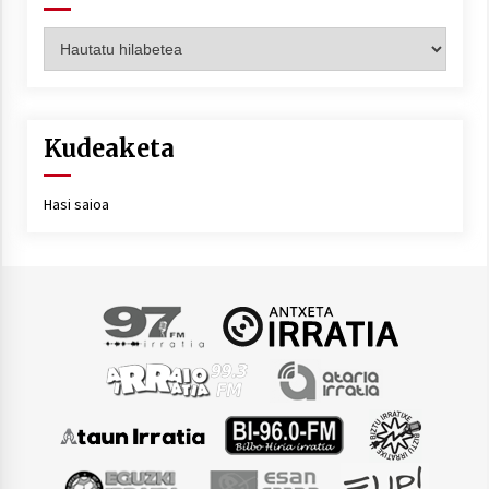
Artxiboa
Kudeaketa
Hasi saioa