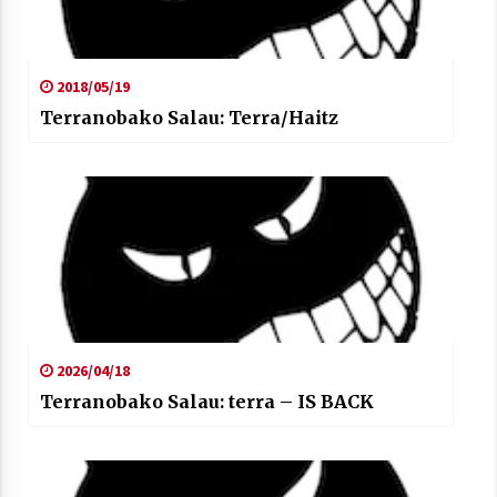
2018/05/19
Terranobako Salau: Terra/Haitz
2026/04/18
Terranobako Salau: terra – IS BACK