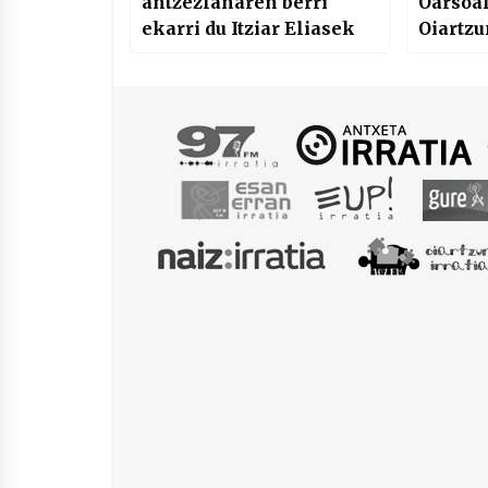
antzezlanaren berri
Oarsoal
ekarri du Itziar Eliasek
Oiartzun
Oarso-B
esker