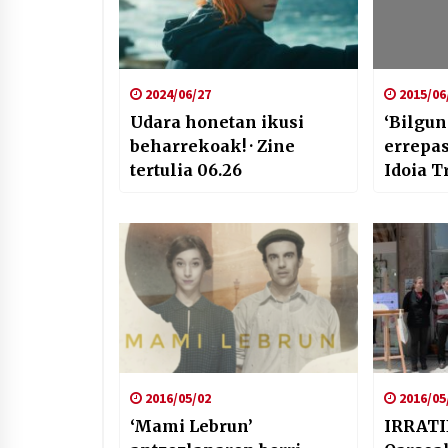
2024/06/27
2015/06
Udara honetan ikusi
‘Bilgun
beharrekoak! · Zine
errepas
tertulia 06.26
Idoia T
2016/05/02
2016/05
‘Mami Lebrun’
IRRATI