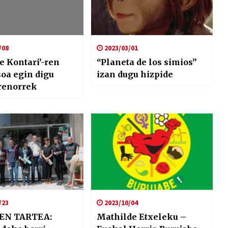
/08
2023/03/01
e Kontari’-ren
“Planeta de los simios”
oa egin digu
izan dugu hizpide
renorrek
/23
2023/10/04
EN TARTEA:
Mathilde Etxeleku –