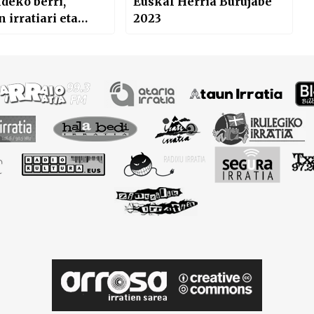
deko berri,
Euskal Herria Burujabe
 irratiari eta
2023
idasoako Hitzari