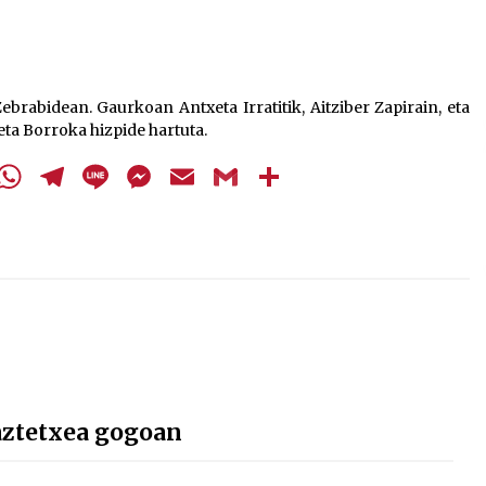
teklak
bolumena
igotzeko
edo
brabidean. Gaurkoan Antxeta Irratitik, Aitziber Zapirain, eta
jaisteko.
 eta Borroka hizpide hartuta.
cebook
Twitter
WhatsApp
Telegram
Line
Messenger
Email
Gmail
Share
aztetxea gogoan