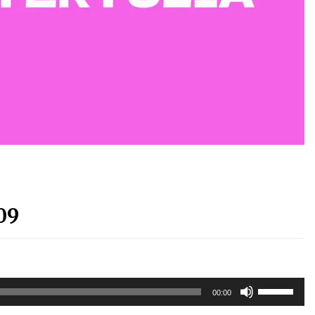
Arrosa sareko IX. topaketak!
2021/10/13
Arrosari buruzko erreportaia
2021/07/16
Zebrabidearen denboraldi
amaiera EHZtik
09
2021/07/01
Erabili
00:00
gora/behera
gezi-