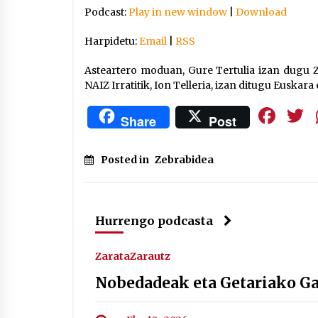
Podcast:
Play in new window
|
Download
Harpidetu:
Email
|
RSS
Asteartero moduan, Gure Tertulia izan dugu Ze
NAIZ Irratitik, Ion Telleria, izan ditugu Euskara
Fa
Share
Post
Posted in
Zebrabidea
Hurrengo podcasta
ZarataZarautz
Nobedadeak eta Getariako G