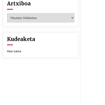
Artxiboa
Artxiboa
Kudeaketa
Hasi saioa