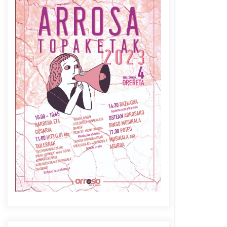
Azaroak 6 Iurretan Arrosa
sarearen IX. topaketak
2021/10/04
Berria egunkarian
elkarrizketa Arrosaren 20
urteez
2021/07/06
Arrosaren laburpen bideoa
Hamaika Telebistaren eskutik
2021/06/30