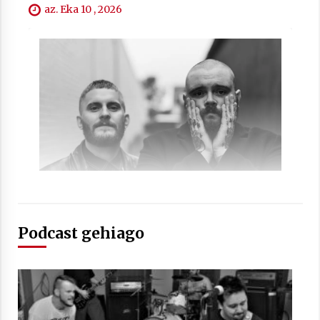
az. Eka 10 , 2026
Arrosaren laburpen bideoa Hamaika
Telebistaren eskutik
2021/06/30
Podcast gehiago