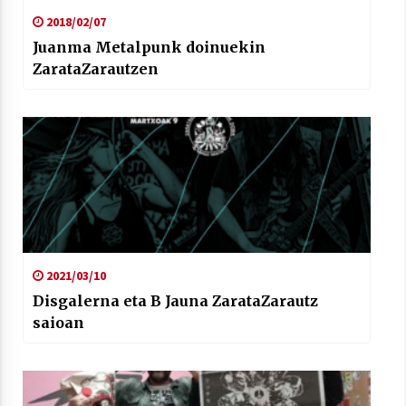
2018/02/07
Juanma Metalpunk doinuekin
ZarataZarautzen
2021/03/10
Disgalerna eta B Jauna ZarataZarautz
saioan