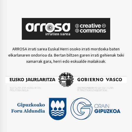
ARROSA irrati sarea Euskal Herri osoko irrati mordoxka baten
elkarlanaren ondorioa da. Bertan biltzen garen irrati gehienak txiki
xamarrak gara, herri edo eskualde mailakoak.