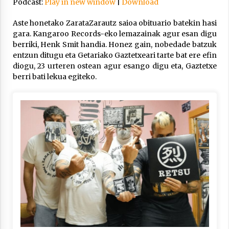
Podcast:
Play in new window
|
Download
Arrosa sareko IX. topaketak!
2021/10/13
Aste honetako ZarataZarautz saioa obituario batekin hasi
gara. Kangaroo Records-eko lemazainak agur esan digu
berriki, Henk Smit handia. Honez gain, nobedade batzuk
Azaroak 6 Iurretan Arrosa sarearen
entzun ditugu eta Getariako Gaztetxeari tarte bat ere efin
IX. topaketak
diogu, 23 urteren ostean agur esango digu eta, Gaztetxe
2021/10/04
berri bati lekua egiteko.
Segura irratian Arrosaren 20 urteez
2021/07/22
Arrosari buruzko erreportaia
2021/07/16