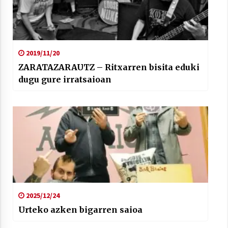
2019/11/20
ZARATAZARAUTZ – Ritxarren bisita eduki
dugu gure irratsaioan
2025/12/24
Urteko azken bigarren saioa