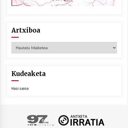
Artxiboa
Artxiboa
Kudeaketa
Hasi saioa