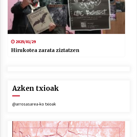
2025/01/29
Hirukotea zarata ziztatzen
Azken txioak
@arrosasarea-ko txioak