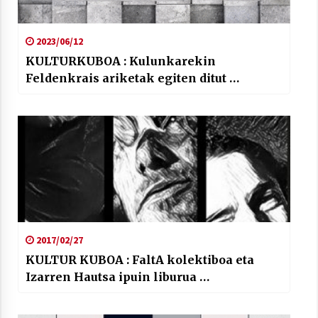
2023/06/12
KULTURKUBOA : Kulunkarekin
Feldenkrais ariketak egiten ditut …
2017/02/27
KULTUR KUBOA : FaltA kolektiboa eta
Izarren Hautsa ipuin liburua …