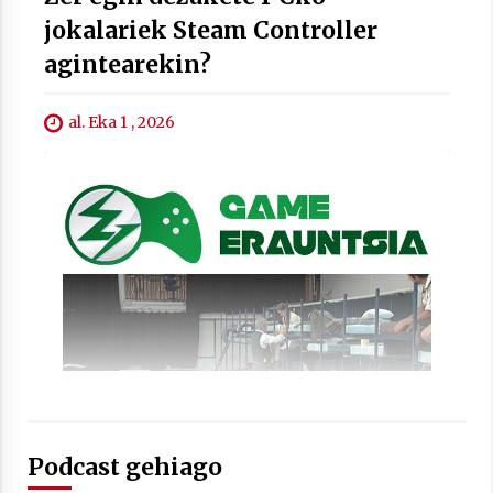
jokalariek Steam Controller
agintearekin?
al. Eka 1 , 2026
Arrosaren laburpen bideoa Hamaika
Telebistaren eskutik
2021/06/30
Podcast gehiago