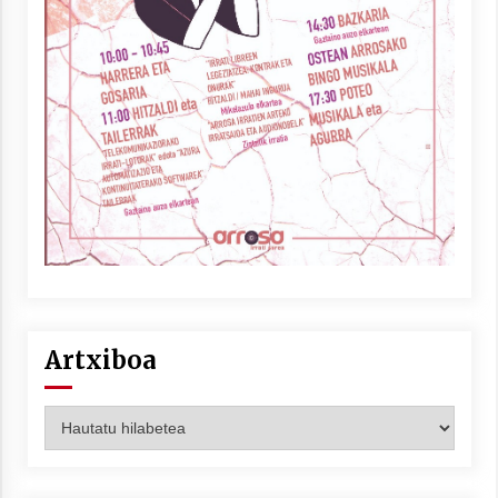
Artxiboa
Artxiboa