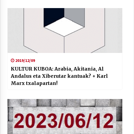
2019/12/09
KULTUR KUBOA: Arabia, Akitania, Al
Andalus eta Xiberutar kantuak? + Karl
Marx txalapartan!