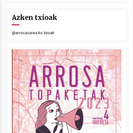
Azken txioak
@arrosasarea-ko txioak