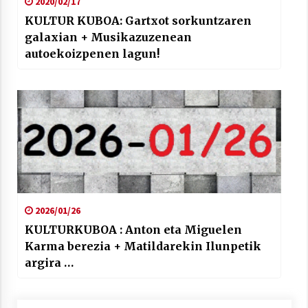
2020/02/17
KULTUR KUBOA: Gartxot sorkuntzaren
galaxian + Musikazuzenean
autoekoizpenen lagun!
2026/01/26
KULTURKUBOA : Anton eta Miguelen
Karma berezia + Matildarekin Ilunpetik
argira …