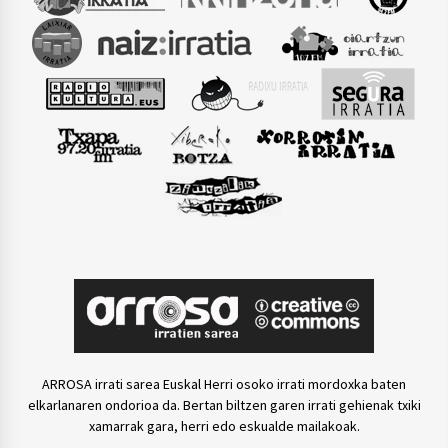
ARROSA irrati sarea Euskal Herri osoko irrati mordoxka baten
elkarlanaren ondorioa da. Bertan biltzen garen irrati gehienak txiki
xamarrak gara, herri edo eskualde mailakoak.