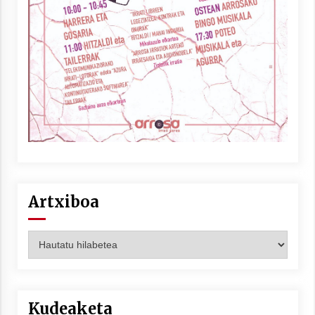
Artxiboa
Artxiboa
Kudeaketa