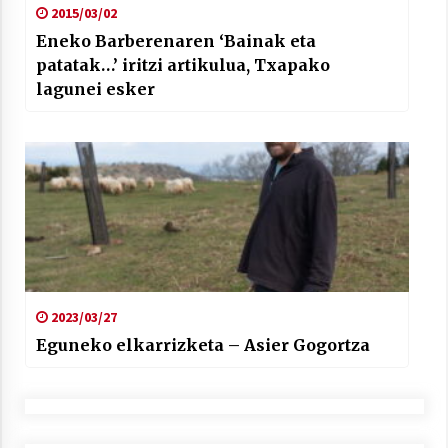
2015/03/02
Eneko Barberenaren ‘Bainak eta
patatak…’ iritzi artikulua, Txapako
lagunei esker
2023/03/27
Eguneko elkarrizketa – Asier Gogortza