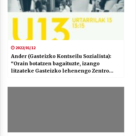
2022/01/12
Ander (Gasteizko Kontseilu Sozialista):
“Orain botatzen bagaituzte, izango
litzateke Gasteizko lehenengo Zentro
Sozialista baina inondik inora ez azkena.
Bistan geratu delako bere funtzioa izan
duela eta jarraituko dugula borrokan”