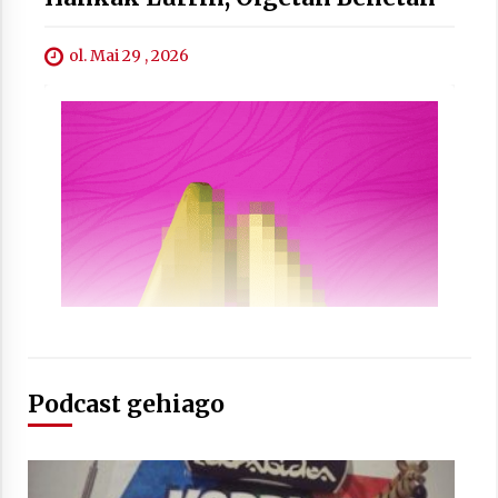
ol. Mai 29 , 2026
Berria egunkarian elkarrizketa
Arrosaren 20 urteez
2021/07/06
Hala Bedi irratiko Hizpidea saioan
Arrosaren 20 urteez
2021/07/03
Podcast gehiago
Zebrabidearen denboraldi amaiera
EHZtik
2021/07/01