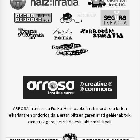
ARROSA irrati sarea Euskal Herri osoko irrati mordoxka baten
elkarlanaren ondorioa da. Bertan biltzen garen irrati gehienak txiki
xamarrak gara, herri edo eskualde mailakoak.