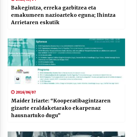
Bakegintza, erreka garbitzea eta
emakumeen nazioarteko eguna; Ihintza
Arrietaren eskutik
2016/06/07
Maider Iriarte: “Kooperatibagintzaren
gizarte eraldaketarako ekarpenaz
hausnartuko dugu”