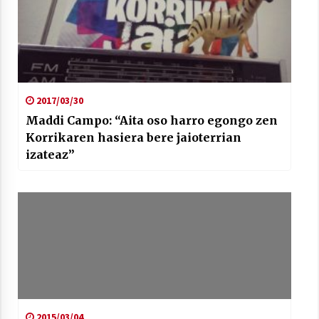
Arrosaren laburpen bideoa Hamaika
2017/03/30
Telebistaren eskutik
Maddi Campo: “Aita oso harro egongo zen
2021/06/30
Korrikaren hasiera bere jaioterrian
izateaz”
2015/03/04