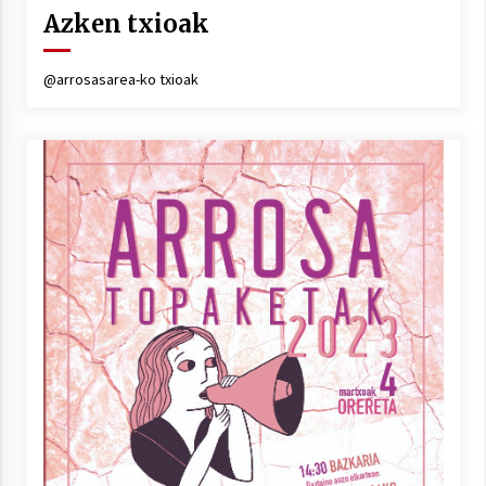
Azken txioak
@arrosasarea-ko txioak