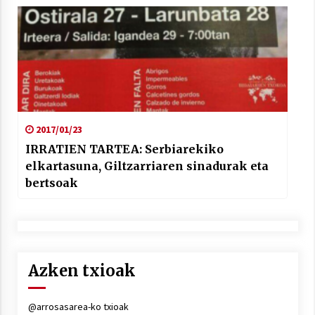
2017/01/23
IRRATIEN TARTEA: Serbiarekiko
elkartasuna, Giltzarriaren sinadurak eta
bertsoak
Azken txioak
@arrosasarea-ko txioak