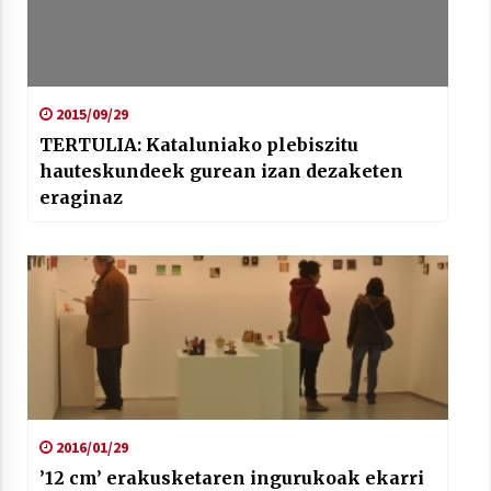
2015/09/29
TERTULIA: Kataluniako plebiszitu
hauteskundeek gurean izan dezaketen
eraginaz
2016/01/29
’12 cm’ erakusketaren ingurukoak ekarri