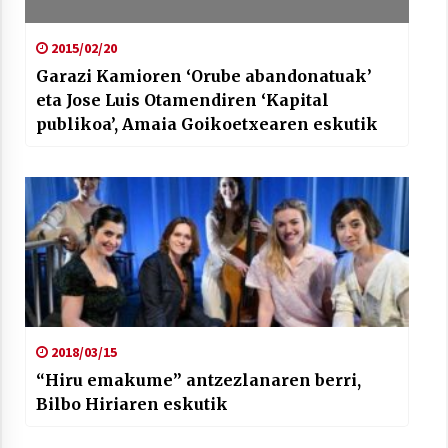
2015/02/20
Garazi Kamioren ‘Orube abandonatuak’
eta Jose Luis Otamendiren ‘Kapital
publikoa’, Amaia Goikoetxearen eskutik
2018/03/15
“Hiru emakume” antzezlanaren berri,
Bilbo Hiriaren eskutik