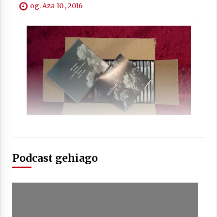
2021/07/01
og. Aza 10 , 2016
Arrosaren laburpen bideoa Hamaika
Telebistaren eskutik
2021/06/30
Podcast gehiago