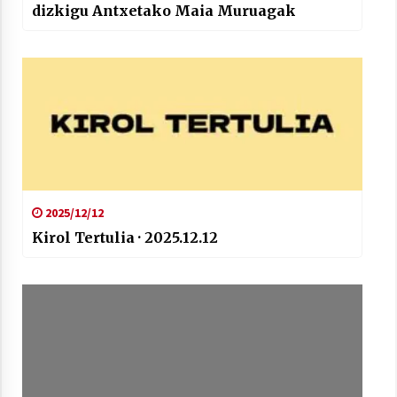
dizkigu Antxetako Maia Muruagak
2025/12/12
Kirol Tertulia · 2025.12.12