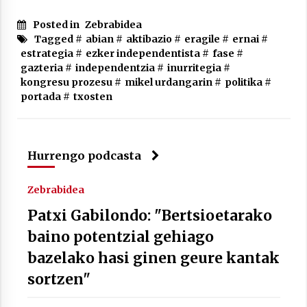
Posted in
Zebrabidea
Tagged #
abian
#
aktibazio
#
eragile
#
ernai
#
estrategia
#
ezker independentista
#
fase
#
gazteria
#
independentzia
#
inurritegia
#
Berria egunkarian elkarrizketa
kongresu prozesu
#
mikel urdangarin
#
politika
#
Arrosaren 20 urteez
portada
#
txosten
2021/07/06
Hala Bedi irratiko Hizpidea saioan
Hurrengo podcasta
Arrosaren 20 urteez
2021/07/03
Zebrabidea
Patxi Gabilondo: "Bertsioetarako
baino potentzial gehiago
bazelako hasi ginen geure kantak
Zebrabidearen denboraldi amaiera
sortzen"
EHZtik