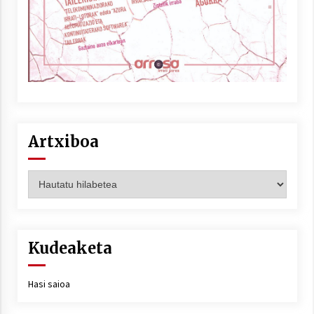
Artxiboa
Artxiboa
Kudeaketa
Hasi saioa