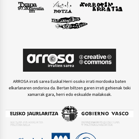
ARROSA irrati sarea Euskal Herri osoko irrati mordoxka baten
elkarlanaren ondorioa da. Bertan biltzen garen irrati gehienak txiki
xamarrak gara, herri edo eskualde mailakoak.