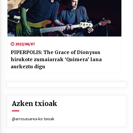
2022/06/07
PIPERPOLIS: The Grace of Dionysus
hirukote zumaiarrak ‘Quimera’ lana
aurkeztu digu
Azken txioak
@arrosasarea-ko txioak