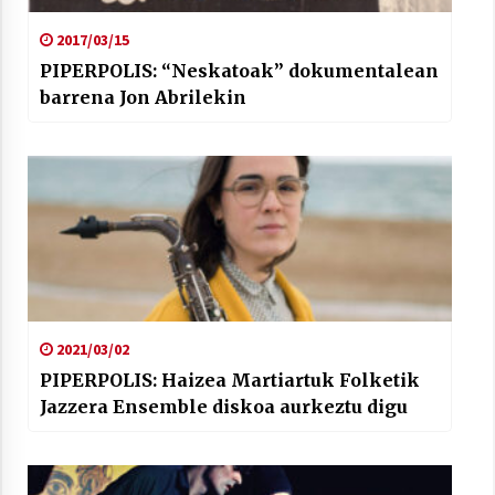
2017/03/15
PIPERPOLIS: “Neskatoak” dokumentalean
barrena Jon Abrilekin
2021/03/02
PIPERPOLIS: Haizea Martiartuk Folketik
Jazzera Ensemble diskoa aurkeztu digu