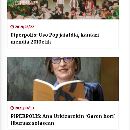
2019/05/22
Piperpolis: Uso Pop jaialdia, kantari
mendia 2010etik
2021/04/13
PIPERPOLIS: Ana Urkizarekin ‘Garen hori’
liburuaz solasean