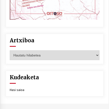
Artxiboa
Artxiboa
Kudeaketa
Hasi saioa