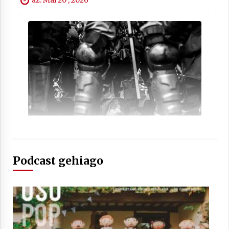
az. Mai 20 , 2026
Arrosaren laburpen bideoa Hamaika
Telebistaren eskutik
2021/06/30
Podcast gehiago