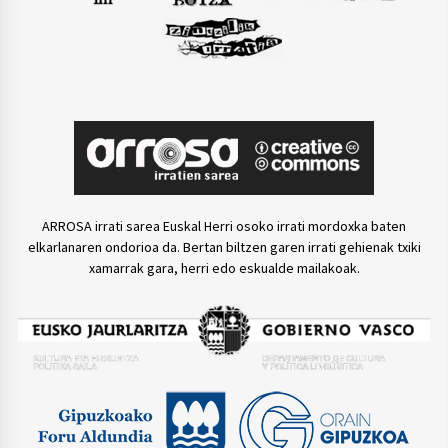
ARROSA irrati sarea Euskal Herri osoko irrati mordoxka baten
elkarlanaren ondorioa da. Bertan biltzen garen irrati gehienak txiki
xamarrak gara, herri edo eskualde mailakoak.