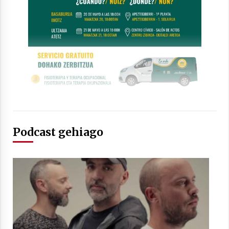
2021/07/01
Arrosaren laburpen bideoa Hamaika
Telebistaren eskutik
2021/06/30
Podcast gehiago