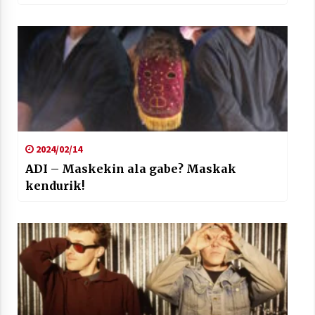
2024/02/14
ADI – Maskekin ala gabe? Maskak
kendurik!