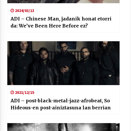
2024/03/13
ADI – Chinese Man, jadanik honat etorri
da: We’ve Been Here Before ez?
2021/12/15
ADI – post-black-metal-jazz-afrobeat, So
Hideous-en post-ainiztasuna lan berrian