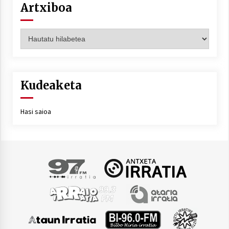
Artxiboa
Artxiboa
Kudeaketa
Hasi saioa