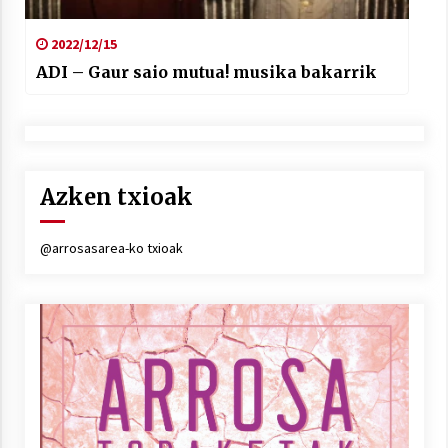
2022/12/15
ADI – Gaur saio mutua! musika bakarrik
Azken txioak
@arrosasarea-ko txioak