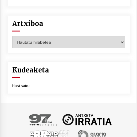
Artxiboa
Artxiboa
Kudeaketa
Hasi saioa