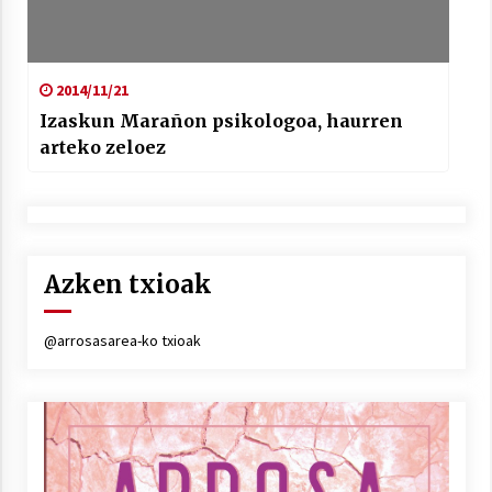
2014/11/21
Izaskun Marañon psikologoa, haurren
arteko zeloez
Azken txioak
@arrosasarea-ko txioak