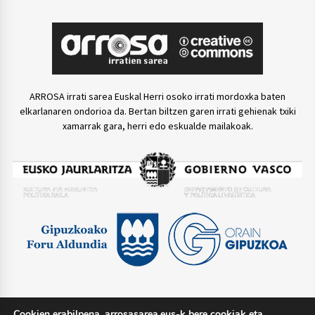
ARROSA irrati sarea Euskal Herri osoko irrati mordoxka baten
elkarlanaren ondorioa da. Bertan biltzen garen irrati gehienak txiki
xamarrak gara, herri edo eskualde mailakoak.
Cookien erabilpena. arrosasarea.eus-k bere cookiak eta