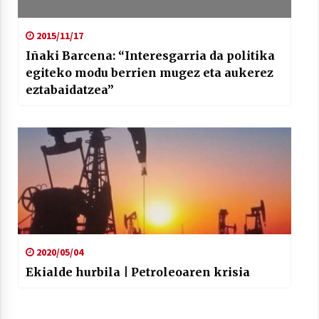
2021/07/01
2015/11/17
Iñaki Barcena: “Interesgarria da politika
egiteko modu berrien mugez eta aukerez
eztabaidatzea”
Arrosaren laburpen bideoa Hamaika
Telebistaren eskutik
2021/06/30
2020/05/04
Ekialde hurbila | Petroleoaren krisia