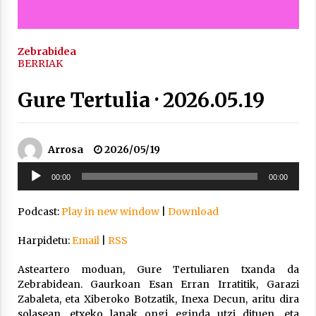
inguruko tailerraren audioa
2021/11/25
Zebrabidea
BERRIAK
Gure Tertulia · 2026.05.19
Mahai-ingurua: irratia, podcastak
eta ondoren zer?
Arrosa
2026/05/19
2021/11/12
Soinu
00:00
00:00
erreproduzigailua
Podcast:
Play in new window
|
Download
Harpidetu:
Email
|
RSS
Arrosaren IX. Topaketak – Mila
esker guztioi!
Asteartero moduan, Gure Tertuliaren txanda da
Zebrabidean. Gaurkoan Esan Erran Irratitik, Garazi
2021/11/11
Zabaleta, eta Xiberoko Botzatik, Inexa Decun, aritu dira
solasean, etxeko lanak ongi eginda utzi dituen, eta