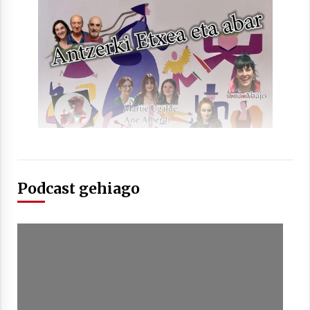
Berria egunkarian elkarrizketa
Arrosaren 20 urteez
2021/07/06
Hala Bedi irratiko Hizpidea saioan
Arrosaren 20 urteez
2021/07/03
Podcast gehiago
Zebrabidearen denboraldi amaiera
EHZtik