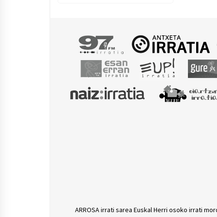
ARROSA irrati sarea Euskal Herri osoko irrati mor