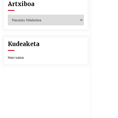
Artxiboa
Artxiboa
Kudeaketa
Hasi saioa