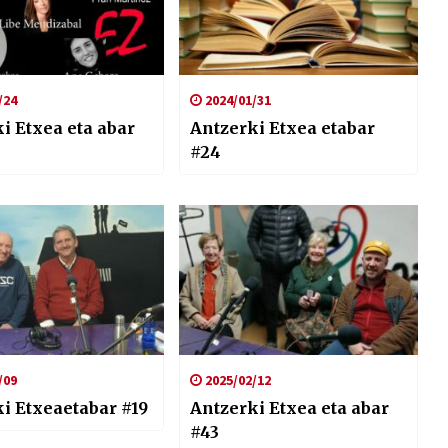
/24
2024/01/31
i Etxea eta abar
Antzerki Etxea etabar
#24
/09
2025/02/12
i Etxeaetabar #19
Antzerki Etxea eta abar
#43