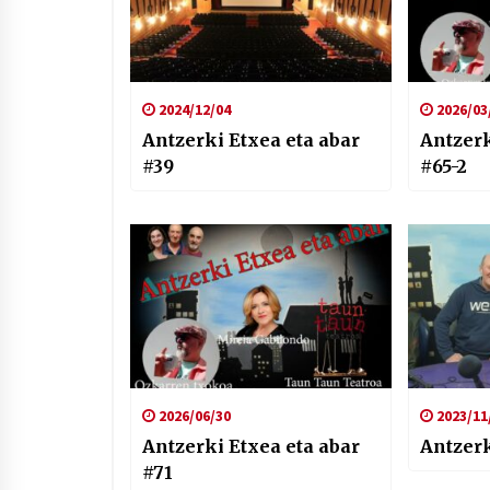
2024/12/04
2026/03
Antzerki Etxea eta abar
Antzerk
#39
#65-2
2026/06/30
2023/11
Antzerki Etxea eta abar
Antzerk
#71