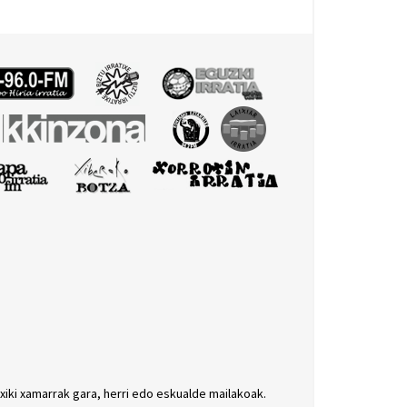
txiki xamarrak gara, herri edo eskualde mailakoak.