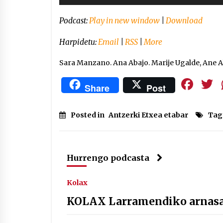
Podcast:
Play in new window
|
Download
Harpidetu:
Email
|
RSS
|
More
Sara Manzano. Ana Abajo. Marije Ugalde, Ane Al
Fa
Share
Post
Posted in
Antzerki Etxea etabar
Tag
Hurrengo podcasta
Kolax
KOLAX Larramendiko arnasa e