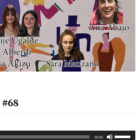
Arrosa sareko IX. topaketak!
2021/10/13
Arrosari buruzko erreportaia
2021/07/16
Zebrabidearen denboraldi
amaiera EHZtik
2021/07/01
r #68
Erabili
00:00
gora/behera