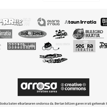
doxka baten elkarlanaren ondorioa da. Bertan biltzen garen irrati gehienak 