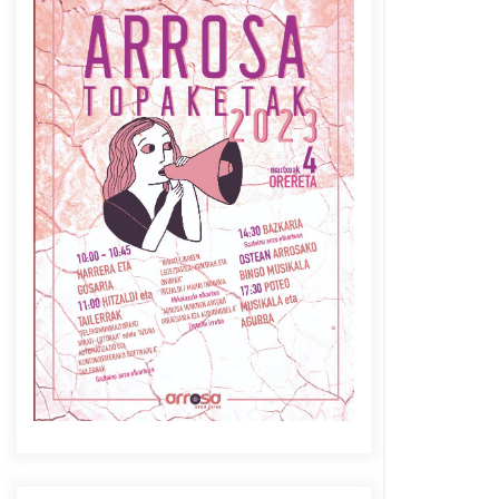
Azaroak 6 Iurretan Arrosa
sarearen IX. topaketak
2021/10/04
Berria egunkarian
elkarrizketa Arrosaren 20
urteez
2021/07/06
Arrosaren laburpen bideoa
Hamaika Telebistaren eskutik
2021/06/30