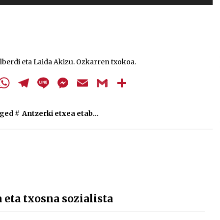
gezi-
teklak
bolumena
igotzeko
edo
berdi eta Laida Akizu. Ozkarren txokoa.
jaisteko.
cebook
Twitter
WhatsApp
Telegram
Line
Messenger
Email
Gmail
Share
ged #
Antzerki etxea etab...
ta txosna sozialista