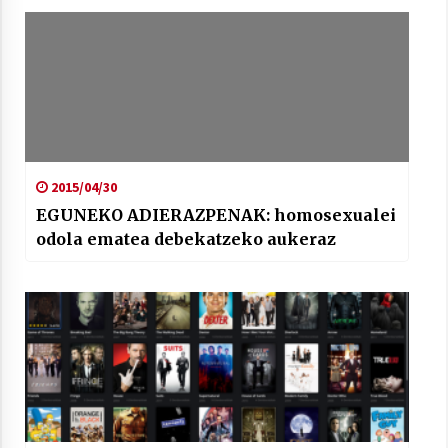
Arrosaren laburpen bideoa Hamaika
Telebistaren eskutik
2021/06/30
2015/04/30
EGUNEKO ADIERAZPENAK: homosexualei
odola ematea debekatzeko aukeraz