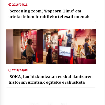
2016/04/11
‘Screening room’, ‘Popcorn Time’ eta
urteko lehen hiruhileko telesail onenak
2016/04/08
‘SOKA’, lau hizkuntzatan euskal dantzaren
historian urratsak egiteko erakusketa