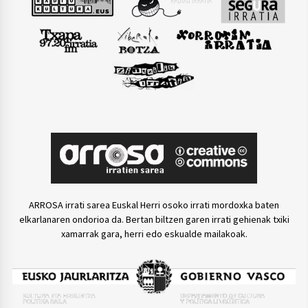
ARROSA irrati sarea Euskal Herri osoko irrati mordoxka baten
elkarlanaren ondorioa da. Bertan biltzen garen irrati gehienak txiki
xamarrak gara, herri edo eskualde mailakoak.