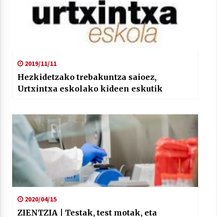
2019/11/11
Hezkidetzako trebakuntza saioez,
Urtxintxa eskolako kideen eskutik
2020/04/15
ZIENTZIA | Testak, test motak, eta