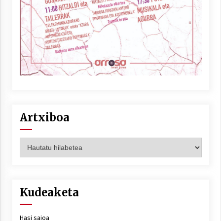
Artxiboa
Artxiboa
Kudeaketa
Hasi saioa