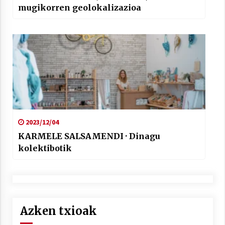
mugikorren geolokalizazioa
2023/12/04
KARMELE SALSAMENDI · Dinagu
kolektibotik
Azken txioak