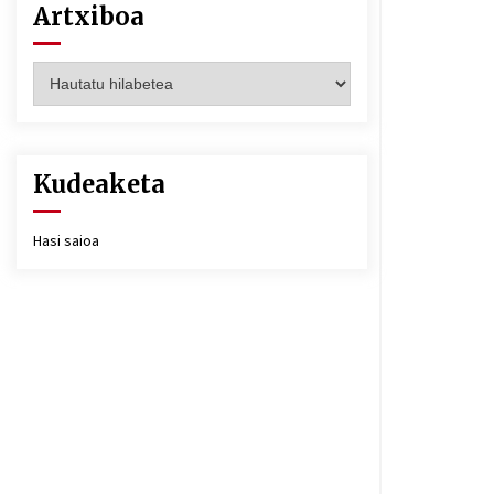
Artxiboa
Artxiboa
Kudeaketa
Hasi saioa