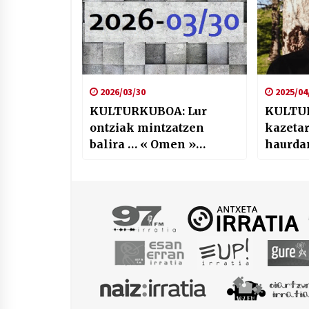
2026/03/30
2025/04
KULTURKUBOA: Lur
KULTUR
ontziak mintzatzen
kazetar
balira … « Omen »
haurdan
entzunen genuke
oineki