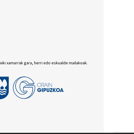
txiki xamarrak gara, herri edo eskualde mailakoak.