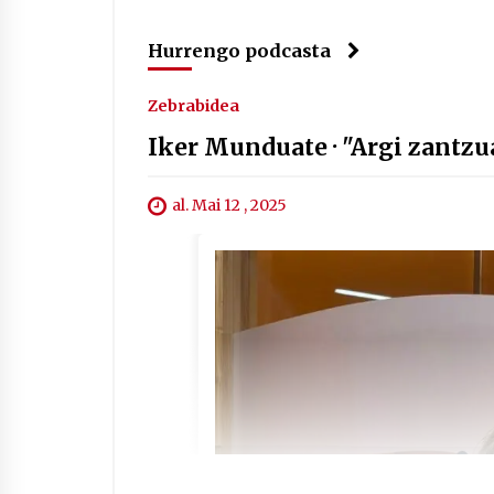
Hurrengo podcasta
Zebrabidea
Iker Munduate · "Argi zantz
al. Mai 12 , 2025