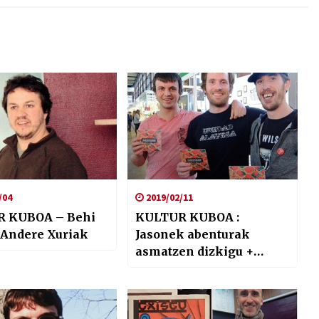
/04
2019/02/11
 KUBOA – Behi
KULTUR KUBOA :
 Andere Xuriak
Jasonek abenturak
asmatzen dizkigu +
Txapito Guzman eta
ibarrako langostinoen
musika pikantea