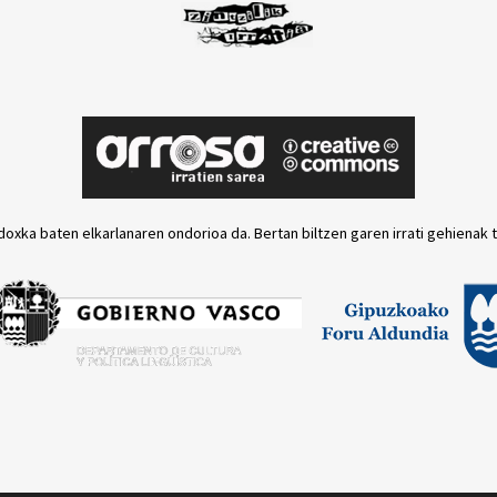
doxka baten elkarlanaren ondorioa da. Bertan biltzen garen irrati gehienak 