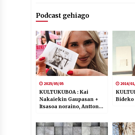
Podcast gehiago
2025/05/05
2016/01
KULTUKUBOA : Kai
KULTUR
Nakaiekin Gaupasan +
Bideko
Itsasoa noraino, Antton
haraino …