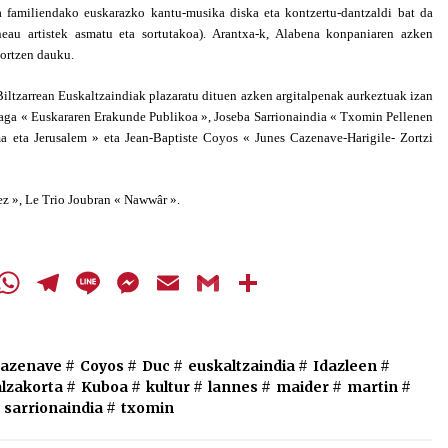
ta familiendako euskarazko kantu-musika diska eta kontzertu-dantzaldi bat da
jaisteko.
au artistek asmatu eta sortutakoa). Arantxa-k, Alabena konpaniaren azken
itortzen dauku.
iltzarrean Euskaltzaindiak plazaratu dituen azken argitalpenak aurkeztuak izan
aga « Euskararen Erakunde Publikoa »,
Joseba Sarrionaindia
«
Txomin Pellenen
ma eta Jerusalem » e
ta Jean-
Ba
ptiste
Coyos « June
s
Cazenave-
Harigile- Zortzi
ez », Le Trio Joubran « Nawwâr ».
cebook
Twitter
WhatsApp
Telegram
Line
Messenger
Email
Gmail
Share
azenave
#
Coyos
#
Duc
#
euskaltzaindia
#
Idazleen
#
lzakorta
#
Kuboa
#
kultur
#
lannes
#
maider
#
martin
#
sarrionaindia
#
txomin