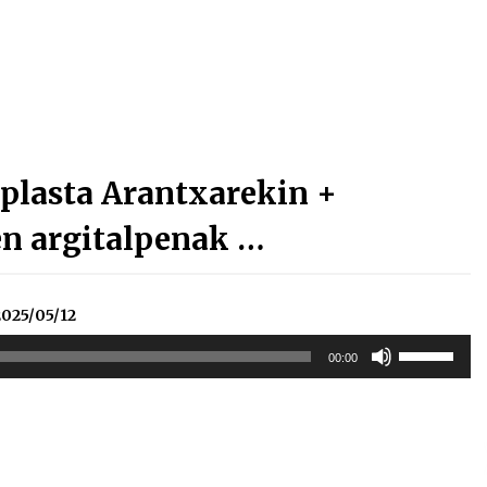
Arrosa sareko IX. topaketak!
2021/10/13
Arrosari buruzko erreportaia
2021/07/16
plasta Arantxarekin +
en argitalpenak …
Zebrabidearen denboraldi
025/05/12
amaiera EHZtik
Erabili
2021/07/01
00:00
gora/behera
gezi-
teklak
bolumena
igotzeko
edo