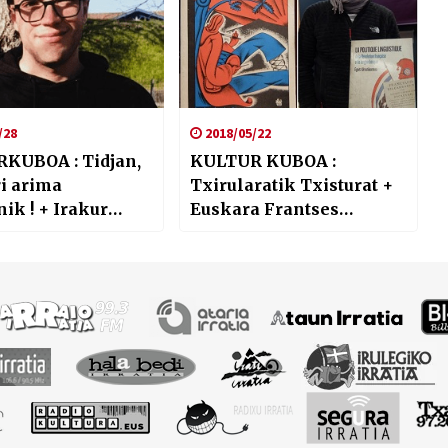
/28
2018/05/22
KUBOA : Tidjan,
KULTUR KUBOA :
i arima
Txirularatik Txisturat +
ik ! + Irakur
Euskara Frantses
n …
iraultzan …