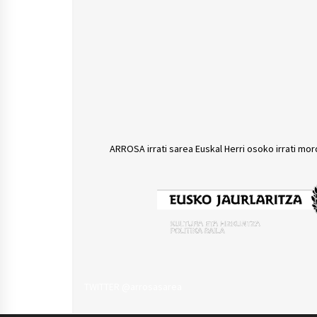
ARROSA irrati sarea Euskal Herri osoko irrati mor
TWITTER @arrosasarea