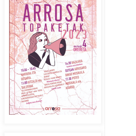
Azaroak 6 Iurretan Arrosa
sarearen IX. topaketak
2021/10/04
Berria egunkarian
elkarrizketa Arrosaren 20
urteez
2021/07/06
Arrosaren laburpen bideoa
Hamaika Telebistaren eskutik
2021/06/30