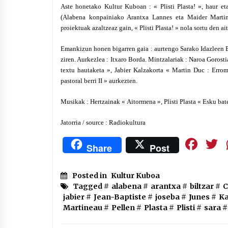
Aste honetako Kultur Kuboan : « Plisti Plasta! », haur e
(Alabena konpainiako Arantxa Lannes eta Maider Martine
proiektuak azaltzeaz gain, « Plisti Plasta! » nola sortu den a
Emankizun honen bigarren gaia :
aurtengo Sarako Idazleen B
ziren.
Aurkezlea : Itxaro Borda. Mintzalariak
:
Naroa Gorosti
textu hautaketa », Jabier Kalzakorta « Martin Duc : Erro
p
astoral
berri II »
aurkezten
.
Musikak : Hertzainak « Aitormena », Plisti Plasta « Esku bat
Jatorria / source : Radiokultura
Fa
Share
Post
Posted in
Kultur Kuboa
Tagged #
alabena
#
arantxa
#
biltzar
#
C
jabier
#
Jean-Baptiste
#
joseba
#
Junes
#
Ka
Martineau
#
Pellen
#
Plasta
#
Plisti
#
sara
#