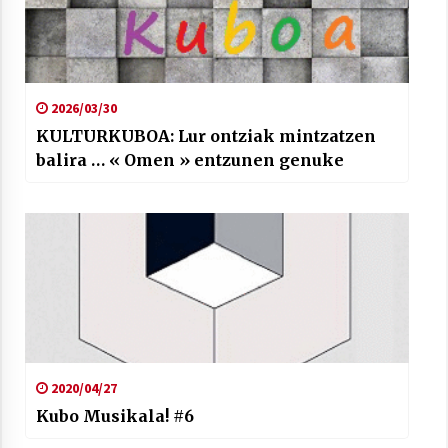
2026/03/30
KULTURKUBOA: Lur ontziak mintzatzen
balira … « Omen » entzunen genuke
2020/04/27
Kubo Musikala! #6