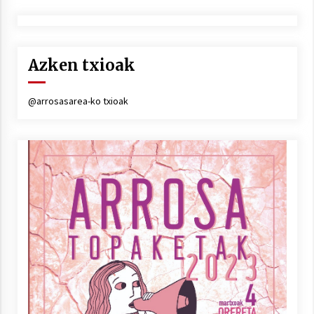
Azken txioak
@arrosasarea-ko txioak