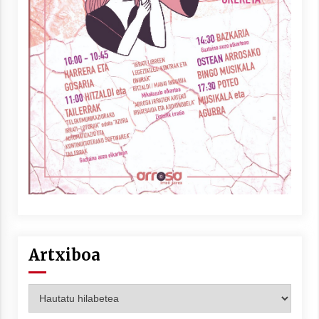
Artxiboa
Artxiboa