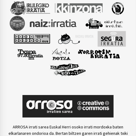
ARROSA irrati sarea Euskal Herri osoko irrati mordoxka baten
elkarlanaren ondorioa da. Bertan biltzen garen irrati gehienak txiki