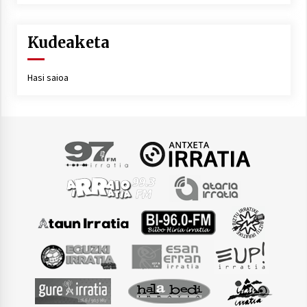
Kudeaketa
Hasi saioa