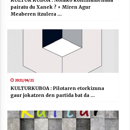
KULTUR KUBOA : Nolako konfinamendua
pairatu du Xanek ? + Miren Agur
Meaberen itzulera …
2021/06/21
KULTURKUBOA : Pilotaren etorkizuna
gaur jokatzen den partida bat da …