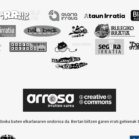
doxka baten elkarlanaren ondorioa da. Bertan biltzen garen irrati gehienak 