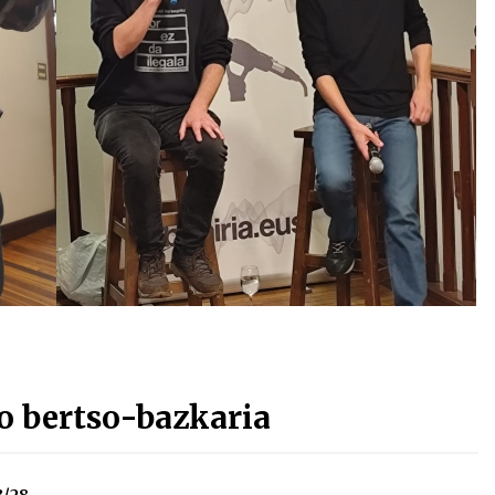
Arrosa sareko IX. topaketak!
2021/10/13
Arrosari buruzko erreportaia
2021/07/16
Zebrabidearen denboraldi
amaiera EHZtik
2021/07/01
o bertso-bazkaria
3/28