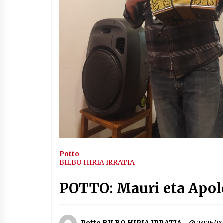
Arrosaren IX. Topaketak –
Mila esker guztioi!
2021/11/11
Segura irratian Arrosaren 20
urteez
2021/07/22
Hala Bedi irratiko Hizpidea
saioan Arrosaren 20 urteez
Potto
2021/07/03
BILBO HIRIA IRRATIA
POTTO: Mauri eta Apol
Potto BILBO HIRIA IRRATIA
2025/0