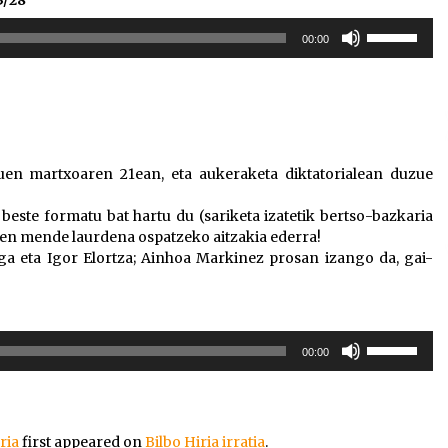
Erabili
00:00
gora/behera
gezi-
teklak
bolumena
igotzeko
edo
uen martxoaren 21ean, eta aukeraketa diktatorialean duzue
jaisteko.
ste formatu bat hartu du (sariketa izatetik bertso-bazkaria
ren mende laurdena ospatzeko aitzakia ederra!
a eta Igor Elortza; Ainhoa Markinez prosan izango da, gai-
Erabili
00:00
gora/behera
gezi-
teklak
bolumena
ria
first appeared on
Bilbo Hiria irratia
.
igotzeko