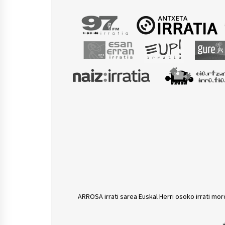
ARROSA irrati sarea Euskal Herri osoko irrati mor