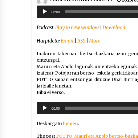
Soinu
00:00
erreproduzigailua
Podcast:
Play in new window
|
Download
Harpidetu:
Email
|
RSS
|
More
Iñakiren tabernan bertso-bazkaria izan gen
entzungai.
Maruri eta Apolo lagunak omentzeko egunak be
izatera); Potojorran bertso-eskola geriatrikoa
POTTO saioan entzungai dituzue Unai Iturriag
jartzaile lanetan.
Biba el verso.
Soinu
00:00
erreproduzigailua
Deskargatu
hemen
.
The post
POTTO: Mauri eta Apolo bertso-bazka