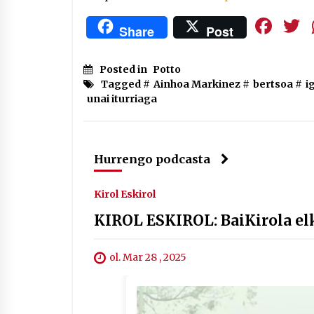
Fa
Share
Post
Posted in
Potto
Tagged #
Ainhoa Markinez
#
bertsoa
#
i
unai iturriaga
Hurrengo podcasta
Kirol Eskirol
KIROL ESKIROL: BaiKirola el
ol. Mar 28 , 2025