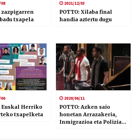
/08
2021/12/03
 zazpigarren
POTTO: Xilaba final
badu txapela
handia aztertu dugu
/06
2020/06/11
 Euskal Herriko
POTTO: Azken saio
rteko txapelketa
honetan Arrazakeria,
Inmigrazioa eta Polizia
Indarkeria