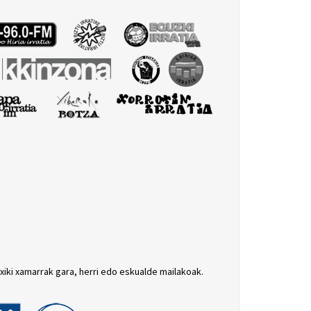
txiki xamarrak gara, herri edo eskualde mailakoak.