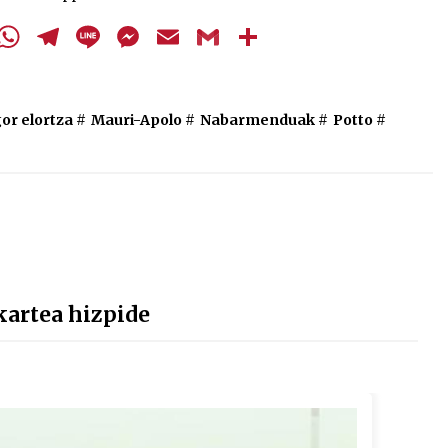
edo
cebook
Twitter
WhatsApp
Telegram
Line
Messenger
Email
Gmail
Share
jaisteko.
gor elortza
#
Mauri-Apolo
#
Nabarmenduak
#
Potto
#
kartea hizpide