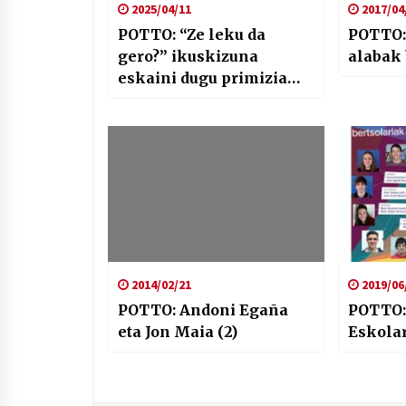
2025/04/11
2017/04
POTTO: “Ze leku da
POTTO:
gero?” ikuskizuna
alabak 
eskaini dugu primizia
mundialean
2014/02/21
2019/06
POTTO: Andoni Egaña
POTTO:
eta Jon Maia (2)
Eskola