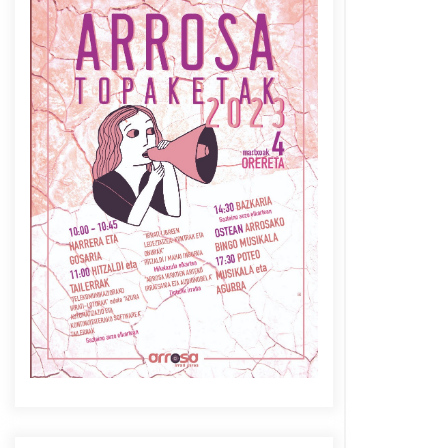
Azaroak 6 Iurretan Arrosa
sarearen IX. topaketak
2021/10/04
Berria egunkarian
elkarrizketa Arrosaren 20
urteez
2021/07/06
Arrosaren laburpen bideoa
Hamaika Telebistaren eskutik
2021/06/30