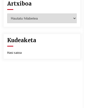
Artxiboa
Artxiboa
Kudeaketa
Hasi saioa