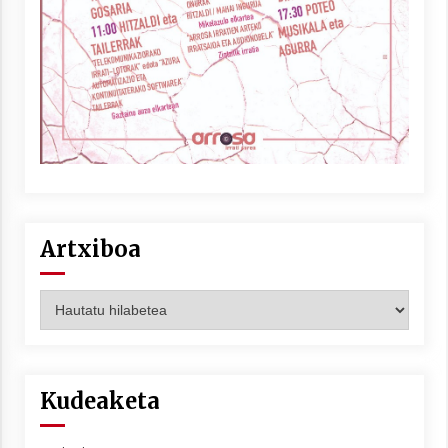
Artxiboa
Artxiboa
Kudeaketa