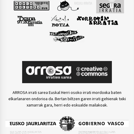
ARROSA irrati sarea Euskal Herri osoko irrati mordoxka baten
elkarlanaren ondorioa da. Bertan biltzen garen irrati gehienak txiki
xamarrak gara, herri edo eskualde mailakoak.