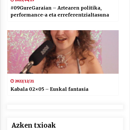
#09GureGaraian – Artearen politika,
performance-a eta erreferentzialtasuna
2022/12/21
Kabala 02×05 – Euskal fantasia
Azken txioak