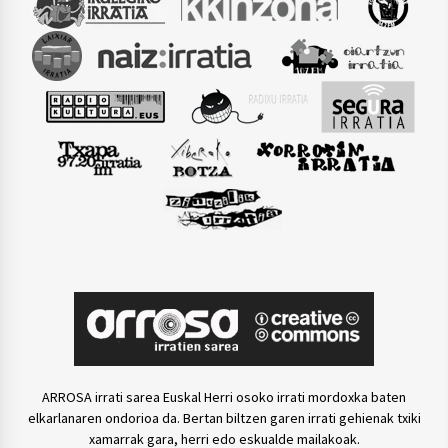
ARROSA irrati sarea Euskal Herri osoko irrati mordoxka baten
elkarlanaren ondorioa da. Bertan biltzen garen irrati gehienak txiki
xamarrak gara, herri edo eskualde mailakoak.