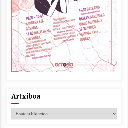
Artxiboa
Artxiboa