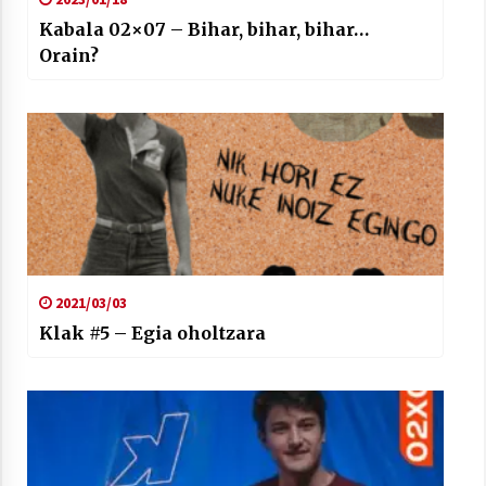
Kabala 02×07 – Bihar, bihar, bihar…
Orain?
2021/03/03
Klak #5 – Egia oholtzara