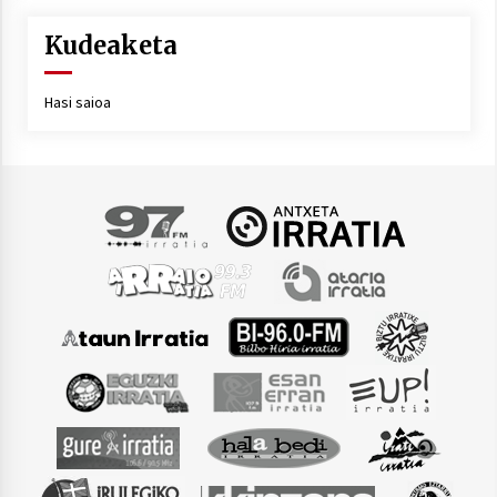
Kudeaketa
Hasi saioa