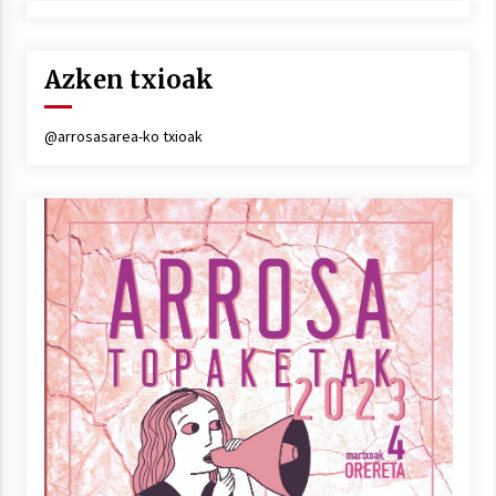
Azken txioak
@arrosasarea-ko txioak