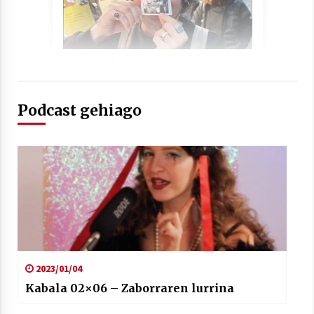
2021/07/01
Arrosaren laburpen bideoa Hamaika
Podcast gehiago
Telebistaren eskutik
2021/06/30
2023/01/04
Kabala 02×06 – Zaborraren lurrina