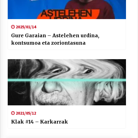
2025/01/14
Gure Garaian – Astelehen urdina,
kontsumoa eta zoriontasuna
2021/05/12
Klak #14 – Karkarrak