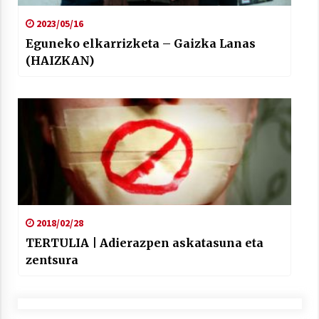
2023/05/16
Eguneko elkarrizketa – Gaizka Lanas
(HAIZKAN)
2018/02/28
TERTULIA | Adierazpen askatasuna eta
zentsura