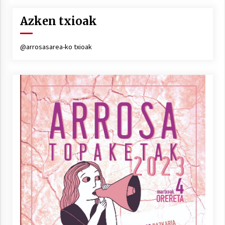
Azken txioak
@arrosasarea-ko txioak