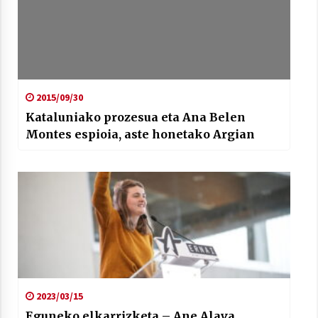
2015/09/30
Kataluniako prozesua eta Ana Belen
Montes espioia, aste honetako Argian
2023/03/15
Eguneko elkarrizketa – Ane Alava