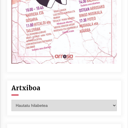
Artxiboa
Artxiboa