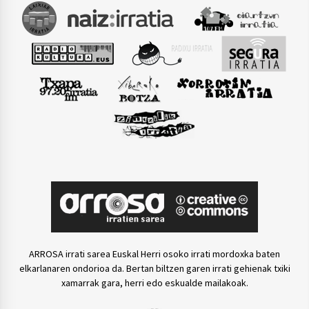
ARROSA irrati sarea Euskal Herri osoko irrati mordoxka baten
elkarlanaren ondorioa da. Bertan biltzen garen irrati gehienak txiki
xamarrak gara, herri edo eskualde mailakoak.