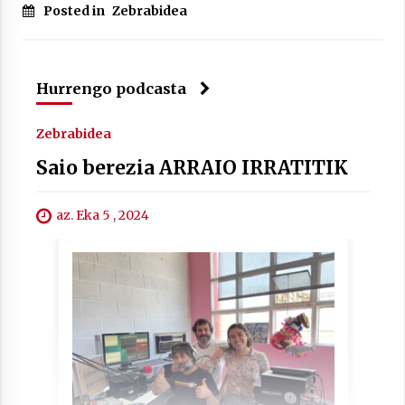
Posted in
Zebrabidea
Hurrengo podcasta
Berria egunkarian elkarrizketa
Arrosaren 20 urteez
Zebrabidea
2021/07/06
Saio berezia ARRAIO IRRATITIK
Hala Bedi irratiko Hizpidea saioan
Arrosaren 20 urteez
az. Eka 5 , 2024
2021/07/03
Zebrabidearen denboraldi amaiera
EHZtik