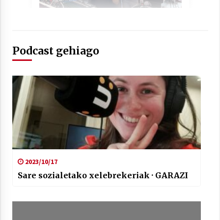
2021/07/01
Podcast gehiago
Arrosaren laburpen bideoa Hamaika
Telebistaren eskutik
2021/06/30
2023/10/17
Sare sozialetako xelebrekeriak · GARAZI