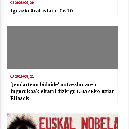
2025/06/20
Ignazio Arakistain · 06.20
2015/09/21
‘Jendartean bidaide’ antzezlanaren
ingurukoak ekarri dizkigu EHAZEko Itziar
Eliasek