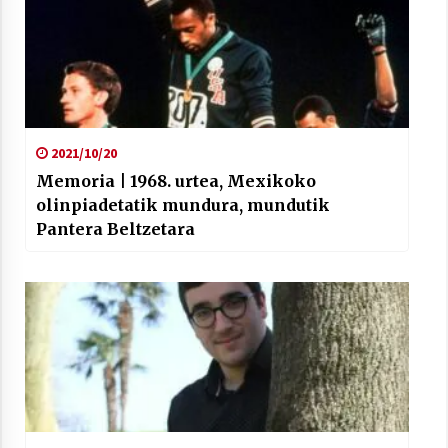
2021/10/20
Memoria | 1968. urtea, Mexikoko
olinpiadetatik mundura, mundutik
Pantera Beltzetara