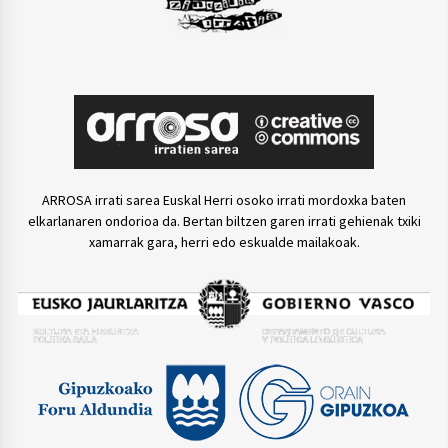
ARROSA irrati sarea Euskal Herri osoko irrati mordoxka baten
elkarlanaren ondorioa da. Bertan biltzen garen irrati gehienak txiki
xamarrak gara, herri edo eskualde mailakoak.