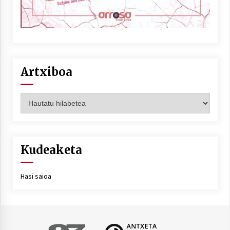
Artxiboa
Artxiboa
Kudeaketa
Hasi saioa