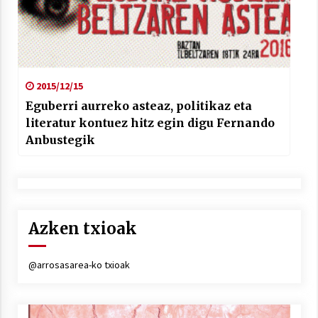
2015/12/15
Eguberri aurreko asteaz, politikaz eta
literatur kontuez hitz egin digu Fernando
Anbustegik
Azken txioak
@arrosasarea-ko txioak