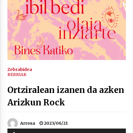
2021/11/25
Mahai-ingurua: irratia, podcastak
eta ondoren zer?
2021/11/12
Zebrabidea
BERRIAK
Ortziralean izanen da azken
Arizkun Rock
Arrosaren IX. Topaketak – Mila
esker guztioi!
2021/11/11
Arrosa
2023/06/21
Soinu