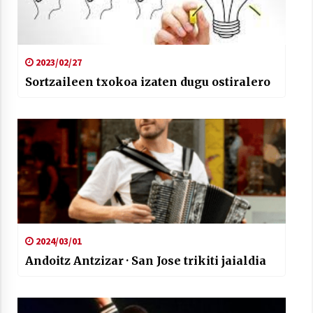
2023/02/27
Sortzaileen txokoa izaten dugu ostiralero
2024/03/01
Andoitz Antzizar · San Jose trikiti jaialdia