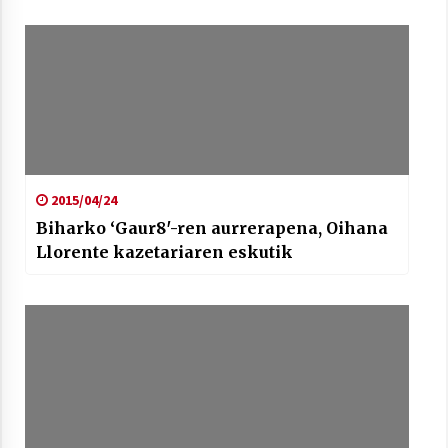
2015/04/24
Biharko ‘Gaur8′-ren aurrerapena, Oihana
Llorente kazetariaren eskutik