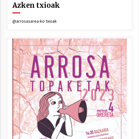
Azken txioak
@arrosasarea-ko txioak