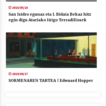
2015/05/18
San Isidro egunaz eta I. Bidaia Bekaz hitz
egin digu Atariako Iñigo Terradillosek
2019/09/27
SORMENAREN TARTEA | Edwuard Hopper