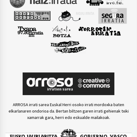
ARROSA irrati sarea Euskal Herri osoko irrati mordoxka baten
elkarlanaren ondorioa da. Bertan biltzen garen irrati gehienak txiki
xamarrak gara, herri edo eskualde mailakoak.