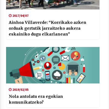
2017/04/07
Ainhoa Villaverde: “Korrikako azken
orduak gertutik jarraitzeko aukera
eskainiko dugu elkarlanean”
2019/02/05
Nola antolatu era egokian
komunikatzeko?