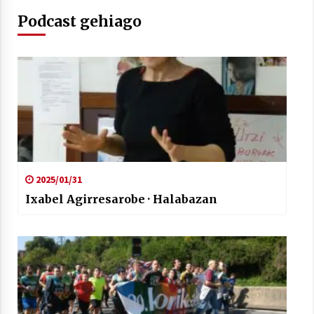
Podcast gehiago
Arrosaren laburpen bideoa Hamaika
Telebistaren eskutik
2021/06/30
2025/01/31
Ixabel Agirresarobe · Halabazan