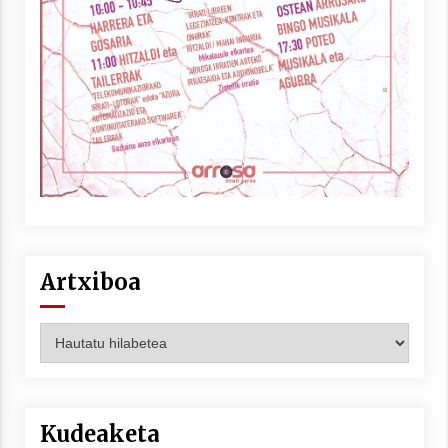
Artxiboa
Artxiboa
Kudeaketa