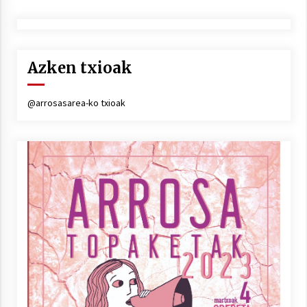
Azken txioak
@arrosasarea-ko txioak