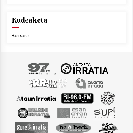
Kudeaketa
Hasi saioa