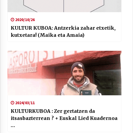
2020/10/26
KULTUR KUBOA: Antzerkia zahar etxetik,
kutxetara! (Maika eta Amaia)
2024/03/11
KULTURKUBOA : Zer gertatzen da
itsasbazterrean ? + Euskal Lied Kuadernoa
…