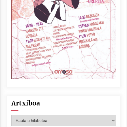
Artxiboa
Artxiboa