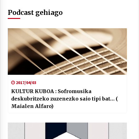
Podcast gehiago
2017/04/03
KULTUR KUBOA : Sofromusika
deskubritzeko zuzenezko saio tipi bat… (
Maialen Alfaro)