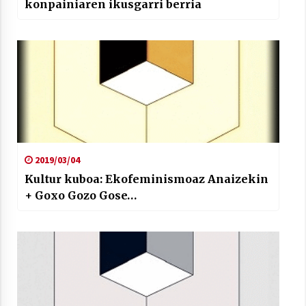
konpainiaren ikusgarri berria
2019/03/04
Kultur kuboa: Ekofeminismoaz Anaizekin
+ Goxo Gozo Gose…