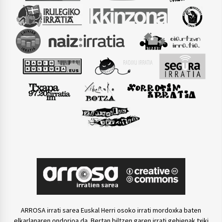
ARROSA irrati sarea Euskal Herri osoko irrati mordoxka baten
elkarlanaren ondorioa da. Bertan biltzen garen irrati gehienak txiki