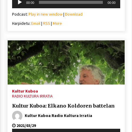
00:00
00:00
erreproduzigailua
Podcast:
Play in new window
|
Download
Harpidetu:
Email
|
RSS
|
More
Kultur Kuboa
RADIO KULTURA IRRATIA
Kultur Kuboa: Elkano Koldoren battelan
Kultur Kuboa Radio Kultura Irratia
2021/03/29
Soinu