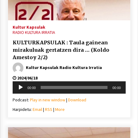
inguruko tailerraren audioa
2021/11/25
Kultur Kapsulak
RADIO KULTURA IRRATIA
KULTURKAPSULAK : Taula gainean
mirakuluak gertatzen dira … (Koldo
Mahai-ingurua: irratia, podcastak
Amestoy 2/2)
eta ondoren zer?
Kultur Kapsulak Radio Kultura Irratia
2021/11/12
2024/06/18
Soinu
00:00
00:00
erreproduzigailua
Podcast:
Play in new window
|
Download
Harpidetu:
Email
|
RSS
|
More
Arrosaren IX. Topaketak – Mila
esker guztioi!
2021/11/11