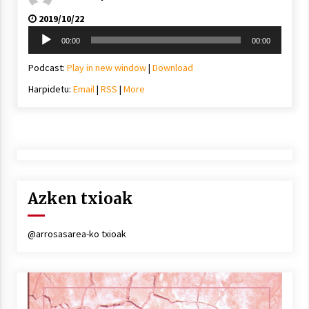
2019/10/22
Soinu
00:00
00:00
erreproduzigailua
Podcast:
Play in new window
|
Download
Harpidetu:
Email
|
RSS
|
More
Azken txioak
@arrosasarea-ko txioak