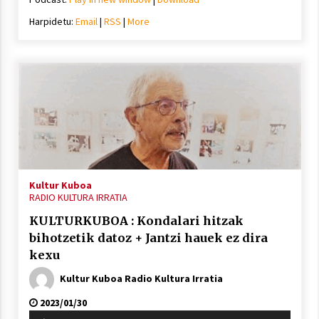
Harpidetu:
Email
|
RSS
|
More
Kultur Kuboa
RADIO KULTURA IRRATIA
KULTURKUBOA : Kondalari hitzak
bihotzetik datoz + Jantzi hauek ez dira
kexu
Kultur Kuboa Radio Kultura Irratia
2023/01/30
Soinu