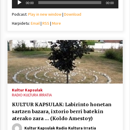
00:00
00:00
erreproduzigailua
Podcast:
Play in new window
|
Download
Harpidetu:
Email
|
RSS
|
More
Kultur Kapsulak
RADIO KULTURA IRRATIA
KULTUR KAPSULAK: Labirinto honetan
sartzen bazara, ixtorio berri batekin
aterako zara … (Koldo Amestoy)
Kultur Kapsulak Radio Kultura Irratia