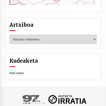
Artxiboa
Artxiboa
Kudeaketa
Hasi saioa