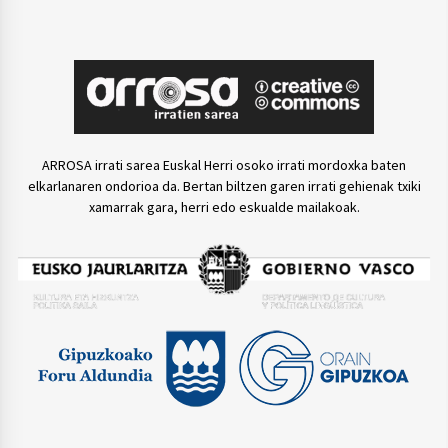
ARROSA irrati sarea Euskal Herri osoko irrati mordoxka baten
elkarlanaren ondorioa da. Bertan biltzen garen irrati gehienak txiki
xamarrak gara, herri edo eskualde mailakoak.