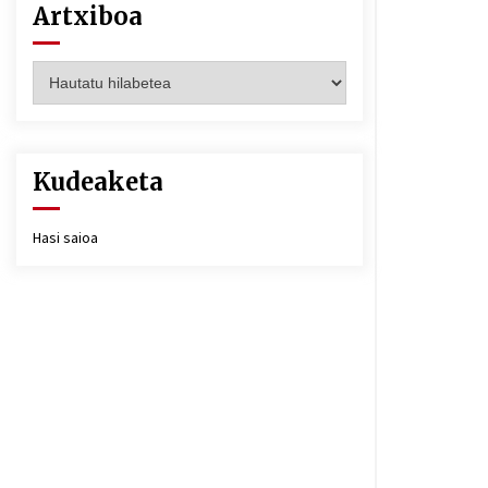
Artxiboa
Artxiboa
Kudeaketa
Hasi saioa