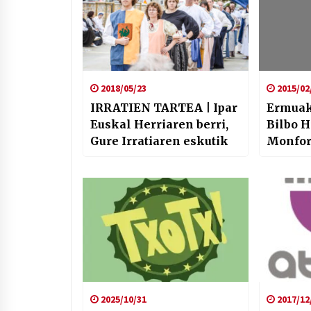
2018/05/23
2015/02
IRRATIEN TARTEA | Ipar
Ermuako
Euskal Herriaren berri,
Bilbo H
Gure Irratiaren eskutik
Monfor
2025/10/31
2017/12