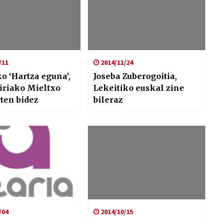
/11
2014/11/24
 ‘Hartza eguna’,
Joseba Zuberogoitia,
iriako Mieltxo
Lekeitiko euskal zine
ten bidez
bileraz
/04
2014/10/15