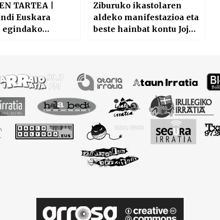
EN TARTEA |
Ziburuko ikastolaren
undi Euskara
aldeko manifestazioa eta
k egindako
beste hainbat kontu Jojo
a, Topa
Bidarten eskutik
ormak egindako
a, Bertsolari
keta Nagusiari
ak eta kirol
 ekarri dizkigute
irratiko lagunek