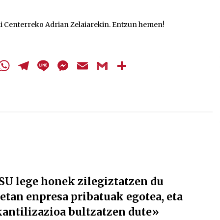
igotzeko
edo
i Centerreko Adrian Zelaiarekin. Entzun hemen!
jaisteko.
cebook
Twitter
WhatsApp
Telegram
Line
Messenger
Email
Gmail
Share
OSU lege honek zilegiztatzen du
etan enpresa pribatuak egotea, eta
antilizazioa bultzatzen dute»