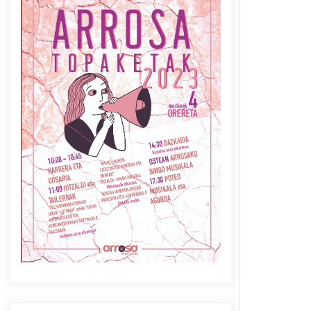
Azaroak 6 Iurretan Arrosa
sarearen IX. topaketak
2021/10/04
Berria egunkarian
elkarrizketa Arrosaren 20
urteez
2021/07/06
Arrosaren laburpen bideoa
Hamaika Telebistaren eskutik
2021/06/30