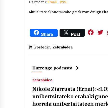
Harpidetu:
Email
|
RSS
Aktualitate ekonomikoko gaiak izan ditugu Eka
Fa
Share
Post
Posted in
Zebrabidea
Hurrengo podcasta
Zebrabidea
Nikole Ziarrusta (Ernai): «L
unibertsitateko erabakigune
horrela unibertsitateen merk