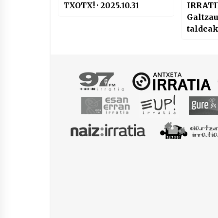
TXOTX! · 2025.10.31
IRRATI
Galtza
taldea
ekimen
plataf
salaket
Txapel
buruzko
kontuak
Ataria 