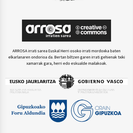
ARROSA irrati sarea Euskal Herri osoko irrati mordoxka baten
elkarlanaren ondorioa da. Bertan biltzen garen irrati gehienak txiki
xamarrak gara, herri edo eskualde mailakoak.