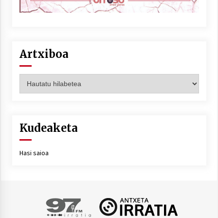
Artxiboa
Artxiboa
Kudeaketa
Hasi saioa