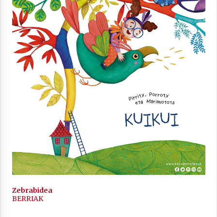
2021/11/25
Mahai-ingurua: irratia, podcastak
eta ondoren zer?
2021/11/12
Arrosaren IX. Topaketak – Mila
esker guztioi!
2021/11/11
Zebrabidea
BERRIAK