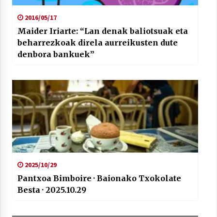
2016/05/17
Maider Iriarte: “Lan denak baliotsuak eta
beharrezkoak direla aurreikusten dute
denbora bankuek”
2025/10/29
Pantxoa Bimboire · Baionako Txokolate
Besta · 2025.10.29