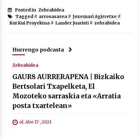
Posted in
Zebrabidea
Tagged #
arrosasarea
#
Joxemari Agirretxe
#
Kui Kui Proyektua
#
Lander Juaristi
#
zebrabidea
Berria egunkarian elkarrizketa
Arrosaren 20 urteez
2021/07/06
Hurrengo podcasta
Hala Bedi irratiko Hizpidea saioan
Arrosaren 20 urteez
Zebrabidea
2021/07/03
GAUR8 AURRERAPENA | Bizkaiko
Bertsolari Txapelketa, El
Mozoteko sarraskia eta «Arratia
posta txartelean»
Zebrabidearen denboraldi amaiera
ol. Abe 17 , 2021
EHZtik
2021/07/01