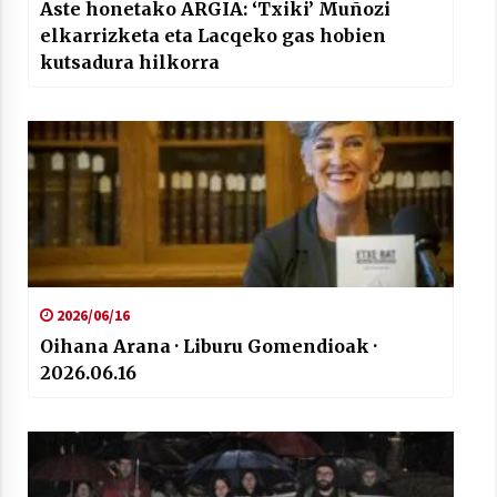
Aste honetako ARGIA: ‘Txiki’ Muñozi
elkarrizketa eta Lacqeko gas hobien
kutsadura hilkorra
2026/06/16
Oihana Arana · Liburu Gomendioak ·
2026.06.16