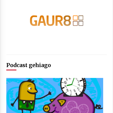
Arrosaren laburpen bideoa Hamaika
Telebistaren eskutik
2021/06/30
Podcast gehiago