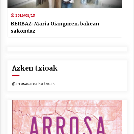
2015/05/13
BERBAZ: Maria Oianguren. bakean
sakonduz
Azken txioak
@arrosasarea-ko txioak