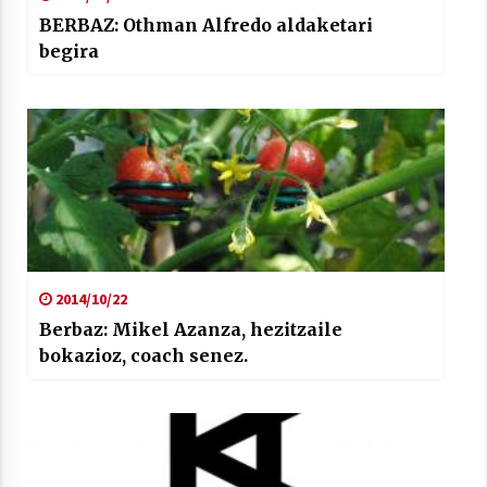
BERBAZ: Othman Alfredo aldaketari
begira
2014/10/22
Berbaz: Mikel Azanza, hezitzaile
bokazioz, coach senez.