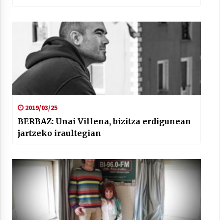
2019/03/25
BERBAZ: Unai Villena, bizitza erdigunean
jartzeko iraultegian