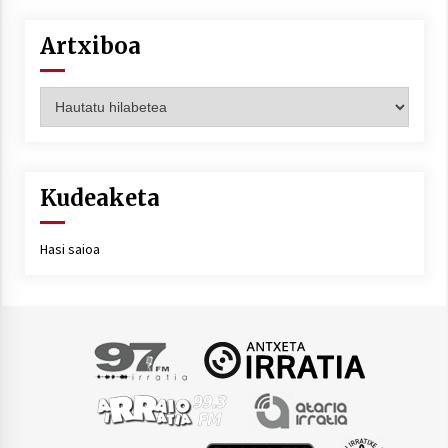
Artxiboa
Artxiboa
Kudeaketa
Hasi saioa