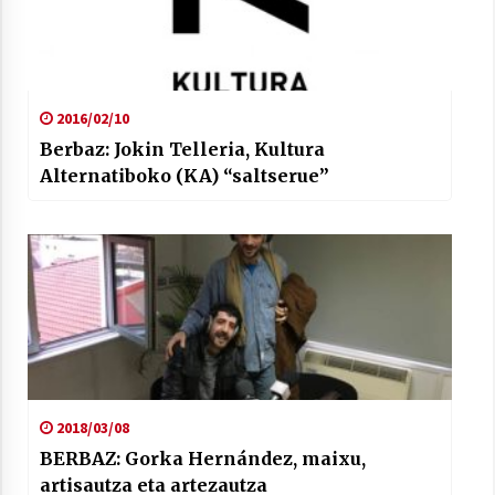
2016/02/10
Berbaz: Jokin Telleria, Kultura
Alternatiboko (KA) “saltserue”
2018/03/08
BERBAZ: Gorka Hernández, maixu,
artisautza eta artezautza