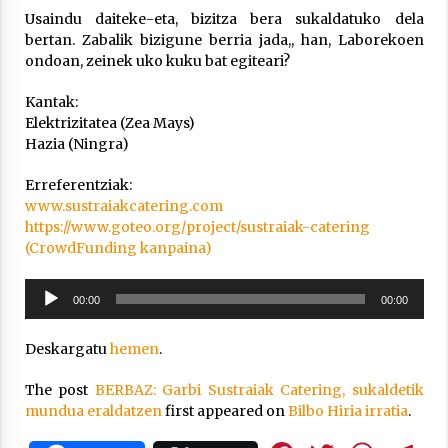
Usaindu daiteke-eta, bizitza bera sukaldatuko dela
bertan. Zabalik bizigune berria jada,, han, Laborekoen
ondoan, zeinek uko kuku bat egiteari?
Kantak:
Elektrizitatea (Zea Mays)
Arrosaren laburpen bideoa Hamaika
Hazia (Ningra)
Telebistaren eskutik
2021/06/30
Erreferentziak:
www.sustraiakcatering.com
https://www.goteo.org/project/sustraiak-catering
(CrowdFunding kanpaina)
Soinu
00:00
00:00
erreproduzigailua
Deskargatu
hemen
.
The post
BERBAZ: Garbi Sustraiak Catering, sukaldetik
mundua eraldatzen
first appeared on
Bilbo Hiria irratia
.