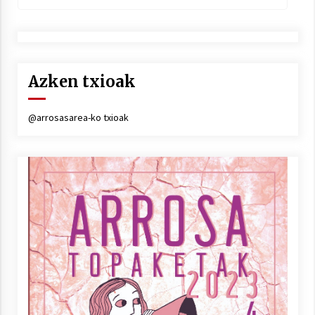
Azken txioak
@arrosasarea-ko txioak