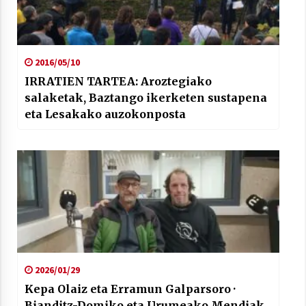
2016/05/10
IRRATIEN TARTEA: Aroztegiako
salaketak, Baztango ikerketen sustapena
eta Lesakako auzokonposta
2026/01/29
Kepa Olaiz eta Erramun Galparsoro ·
Bianditz-Domiko eta Urumeako Mendiak