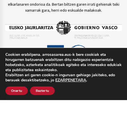
elkarlanaren ondorioa da. Bertan biltzen garen irrati gehienak txiki
xamarrak gara, herri edo eskualde mailakoak.
Cookien erabilpena. arrosasarea.eus-k bere cookiak eta
hirugarren batzuenak erabiltzen ditu nabigazio esperientzia
hobetzeko, azterketa analitikoak egiteko eta intereseko edukiak
eta publizitatea eskaintzeko.
Erabiltzen ari garen cookie-n inguruan gehiago jakiteko, edo
berauek desaktibatzeko, jo
EZARPENETARA
.
TWITTER @arrosasarea
Onartu
Baztertu
Lege oharra
Pribatutasun politika
Cookie politika
Harremana