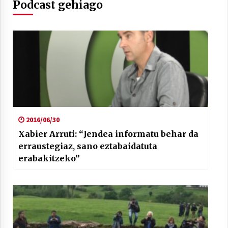
Podcast gehiago
2016/06/30
Xabier Arruti: “Jendea informatu behar da
erraustegiaz, sano eztabaidatuta
erabakitzeko”