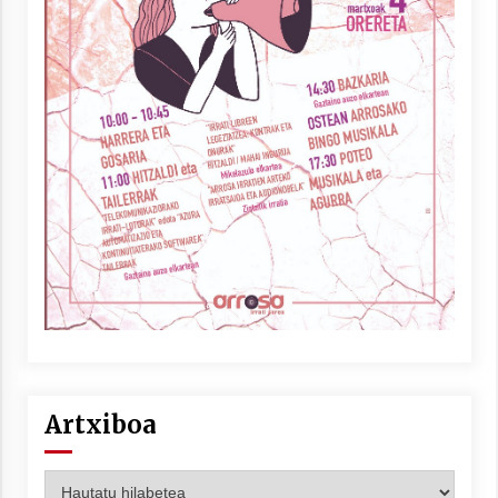
Artxiboa
Artxiboa