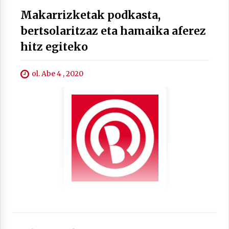
2021/07/01
Makarrizketak podkasta,
bertsolaritzaz eta hamaika aferez
hitz egiteko
ol. Abe 4 , 2020
Arrosaren laburpen bideoa Hamaika
Telebistaren eskutik
2021/06/30