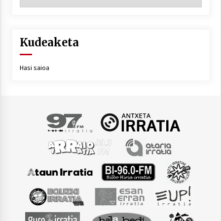
Kudeaketa
Hasi saioa