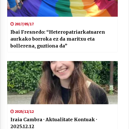
2017/05/17
Ibai Fresnedo: “Heteropatriarkatuaren
aurkako borroka ez da maritxu eta
bollerena, guztiona da”
2025/12/12
Iraia Cambra · Aktualitate Kontuak ·
2025.12.12