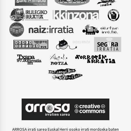
ARROSA irrati sarea Euskal Herri osoko irrati mordoxka baten