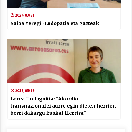
2024/03/21
Saioa Yeregi · Ludopatia eta gazteak
2016/05/19
Lorea Undagoitia: “Akordio
transnazionalei aurre egin dieten herrien
berri dakargu Euskal Herrira”