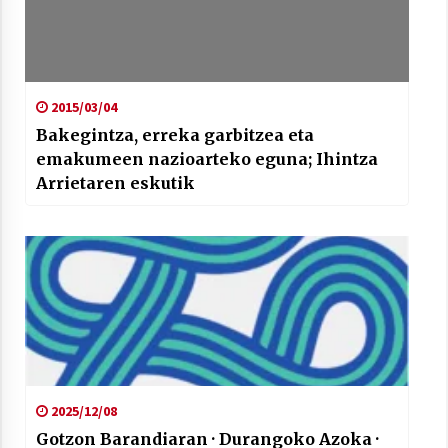
2015/03/04
Bakegintza, erreka garbitzea eta
emakumeen nazioarteko eguna; Ihintza
Arrietaren eskutik
2025/12/08
Gotzon Barandiaran · Durangoko Azoka ·