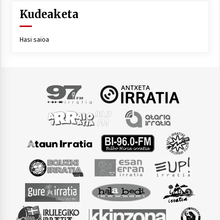
Kudeaketa
Hasi saioa