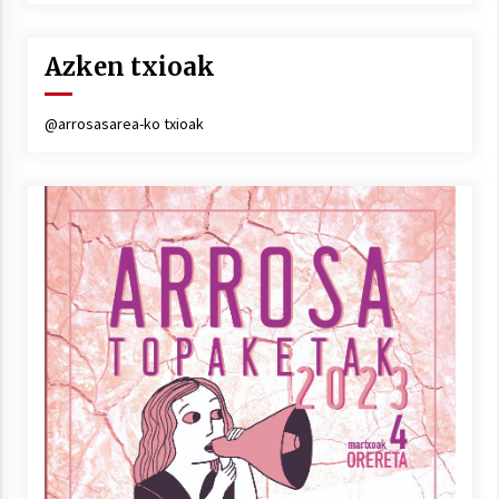
Azken txioak
@arrosasarea-ko txioak