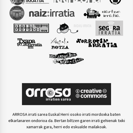
ARROSA irrati sarea Euskal Herri osoko irrati mordoxka baten
elkarlanaren ondorioa da. Bertan biltzen garen irrati gehienak txiki
xamarrak gara, herri edo eskualde mailakoak.