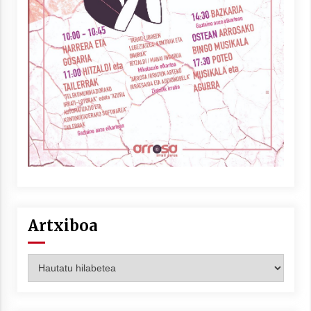
Artxiboa
Artxiboa