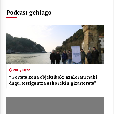
Podcast gehiago
Arrosaren laburpen bideoa Hamaika
Telebistaren eskutik
2021/06/30
2016/03/22
“Gertatu zena objektiboki azaleratu nahi
dugu, testigantza askorekin gizarteratu”