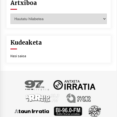
Artxiboa
Artxiboa
Kudeaketa
Hasi saioa