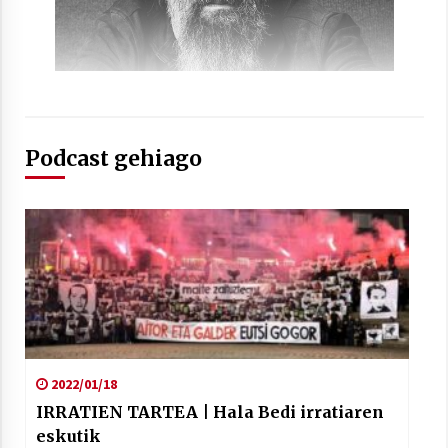
Arrosaren laburpen bideoa Hamaika
Telebistaren eskutik
Podcast gehiago
2021/06/30
2022/01/18
IRRATIEN TARTEA | Hala Bedi irratiaren
eskutik