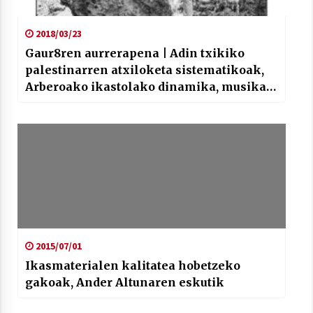
2018/03/23
Gaur8ren aurrerapena | Adin txikiko
palestinarren atxiloketa sistematikoak,
Arberoako ikastolako dinamika, musika
automatikoki sortzeko eta sailkatzeko
metodoa eta Judimendiko Sugar Kultur
Fest
2015/07/01
Ikasmaterialen kalitatea hobetzeko
gakoak, Ander Altunaren eskutik