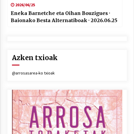
2026/06/25
Eneka Barnetche eta Oihan Bouzigues ·
Baionako Besta Alternatiboak · 2026.06.25
Azken txioak
@arrosasarea-ko txioak