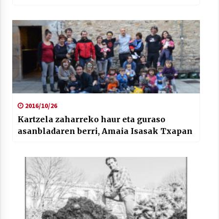
2016/10/26
Kartzela zaharreko haur eta guraso
asanbladaren berri, Amaia Isasak Txapan