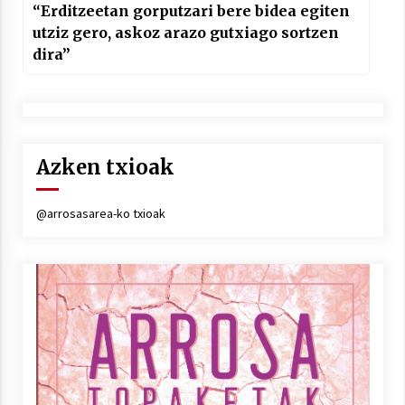
“Erditzeetan gorputzari bere bidea egiten
utziz gero, askoz arazo gutxiago sortzen
dira”
Azken txioak
@arrosasarea-ko txioak