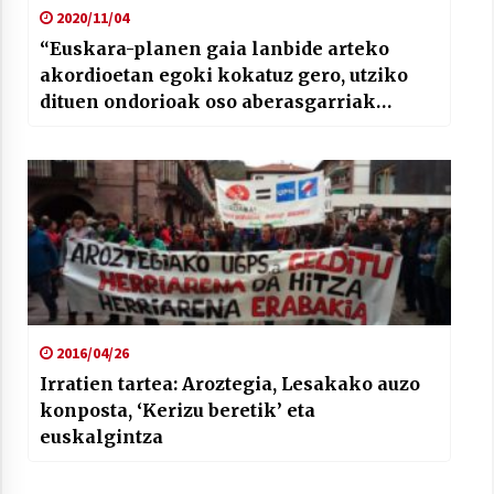
2020/11/04
“Euskara-planen gaia lanbide arteko
akordioetan egoki kokatuz gero, utziko
dituen ondorioak oso aberasgarriak
izango dira alde guztietatik”
2016/04/26
Irratien tartea: Aroztegia, Lesakako auzo
konposta, ‘Kerizu beretik’ eta
euskalgintza