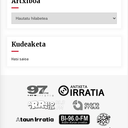
Artxiboa
Artxiboa
Kudeaketa
Hasi saioa