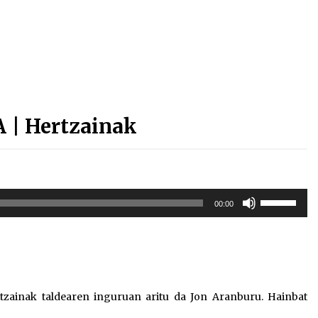
Arrosa sareko IX. topaketak!
2021/10/13
Arrosari buruzko erreportaia
2021/07/16
| Hertzainak
Zebrabidearen denboraldi
Erabili
00:00
amaiera EHZtik
gora/behera
gezi-
2021/07/01
teklak
bolumena
igotzeko
edo
zainak taldearen inguruan aritu da Jon Aranburu. Hainbat
jaisteko.