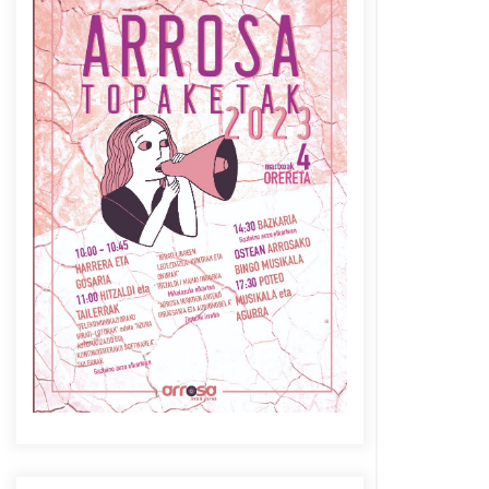
Azaroak 6 Iurretan Arrosa
sarearen IX. topaketak
2021/10/04
Berria egunkarian
elkarrizketa Arrosaren 20
urteez
2021/07/06
Arrosaren laburpen bideoa
Hamaika Telebistaren eskutik
2021/06/30