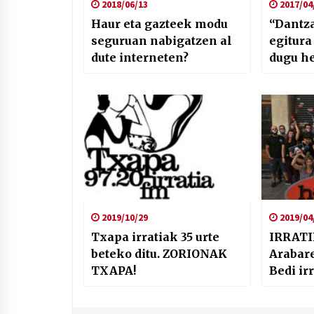
2018/06/13
2017/04
Haur eta gazteek modu
“Dantza
seguruan nabigatzen al
egitur
dute interneten?
dugu he
berria 
2019/10/29
2019/04
Txapa irratiak 35 urte
IRRATI
beteko ditu. ZORIONAK
Arabare
TXAPA!
Bedi ir