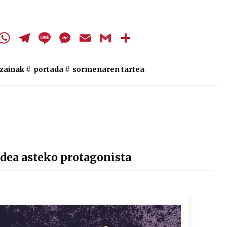
cebook
Twitter
WhatsApp
Telegram
Line
Messenger
Email
Gmail
Share
zainak
#
portada
#
sormenaren tartea
dea asteko protagonista