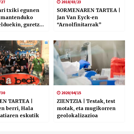
/27
2018/03/23
ri txiki egunen
SORMENAREN TARTEA |
a mantenduko
Jan Van Eyck-en
lduekin, guretzat
“Arnolfinitarrak”
da”
/30
2020/04/15
EN TARTEA |
ZIENTZIA | Testak, test
n berri, Hala
motak, eta mugikorren
ratiaren eskutik
geolokalizazioa