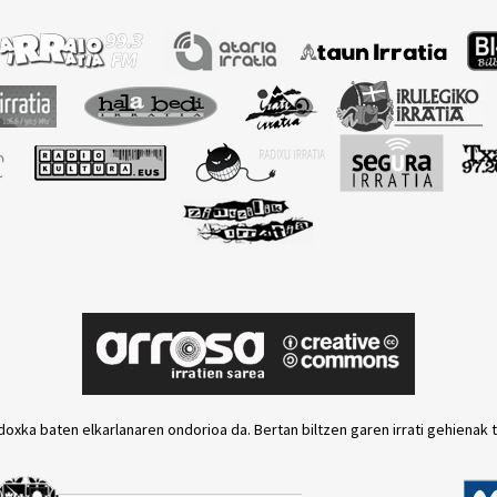
doxka baten elkarlanaren ondorioa da. Bertan biltzen garen irrati gehienak 