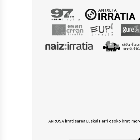
ARROSA irrati sarea Euskal Herri osoko irrati mor