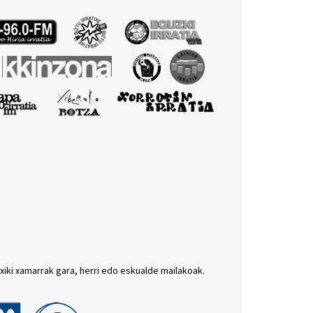
txiki xamarrak gara, herri edo eskualde mailakoak.