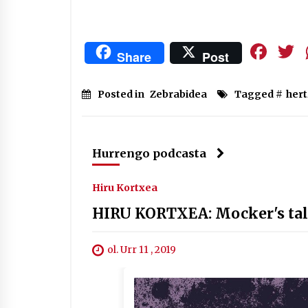
Fa
Share
Post
Posted in
Zebrabidea
Tagged #
hert
Hurrengo podcasta
Hiru Kortxea
HIRU KORTXEA: Mocker's tal
ol. Urr 11 , 2019