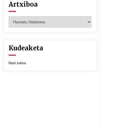
Artxiboa
Artxiboa
Kudeaketa
Hasi saioa