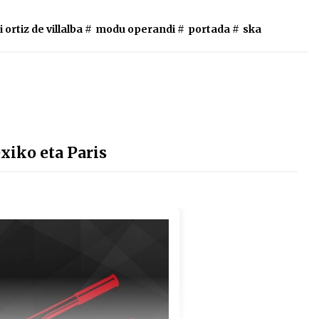
i ortiz de villalba
#
modu operandi
#
portada
#
ska
iko eta Paris