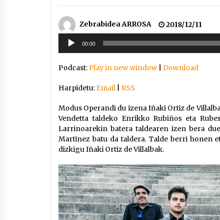
Zebrabidea ARROSA
2018/12/11
Soinu
00:00
erreproduzigailua
Podcast:
Play in new window
|
Download
Harpidetu:
Email
|
RSS
Modus Operandi du izena Iñaki Ortiz de Villalb
Vendetta taldeko Enrikko Rubiños eta Rube
Larrinoarekin batera taldearen izen bera due
Martinez batu da taldera. Talde berri honen 
dizkigu Iñaki Ortiz de Villalbak.