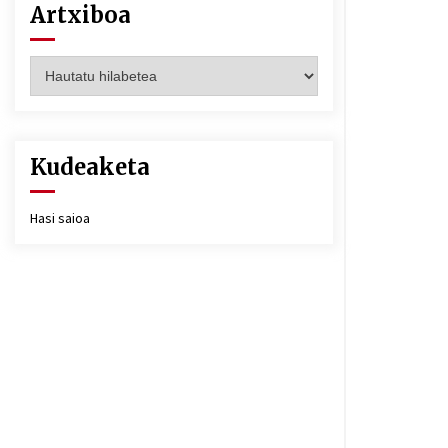
Artxiboa
Artxiboa
Kudeaketa
Hasi saioa