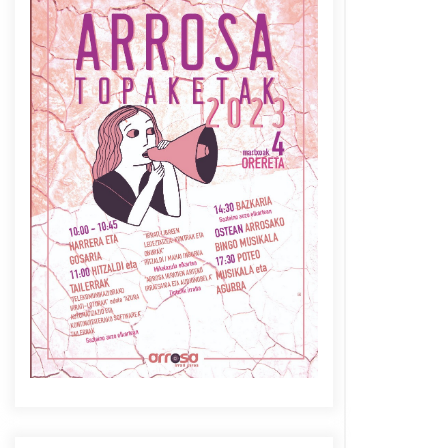
Azaroak 6 Iurretan Arrosa
sarearen IX. topaketak
2021/10/04
Berria egunkarian
elkarrizketa Arrosaren 20
urteez
2021/07/06
Arrosaren laburpen bideoa
Hamaika Telebistaren eskutik
2021/06/30