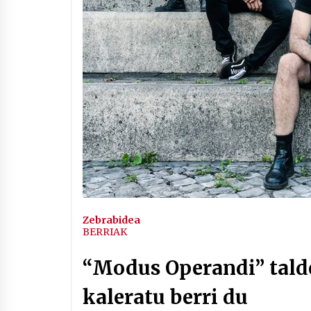
Arrosaren IX. Topaketak –
Mila esker guztioi!
2021/11/11
Segura irratian Arrosaren 20
urteez
2021/07/22
Hala Bedi irratiko Hizpidea
saioan Arrosaren 20 urteez
Zebrabidea
2021/07/03
BERRIAK
“Modus Operandi” tald
kaleratu berri du