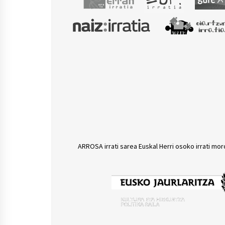
ARROSA irrati sarea Euskal Herri osoko irrati mor