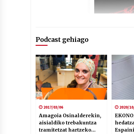
Podcast gehiago
2017/03/06
2020/10
Amagoia Osinalderekin,
EKONOM
aisialdiko trebakuntza
hedatza
tramitetzat hartzeko
Espain