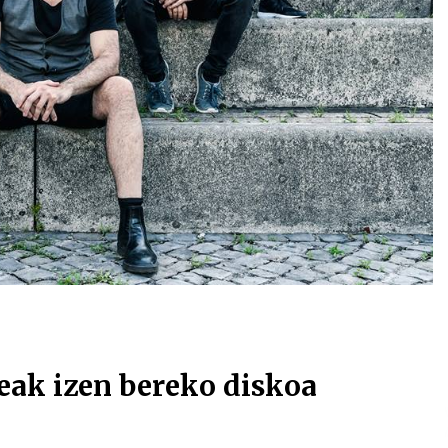
Arrosa sareko IX. topaketak!
2021/10/13
Arrosari buruzko erreportaia
2021/07/16
Zebrabidearen denboraldi
amaiera EHZtik
2021/07/01
eak izen bereko diskoa