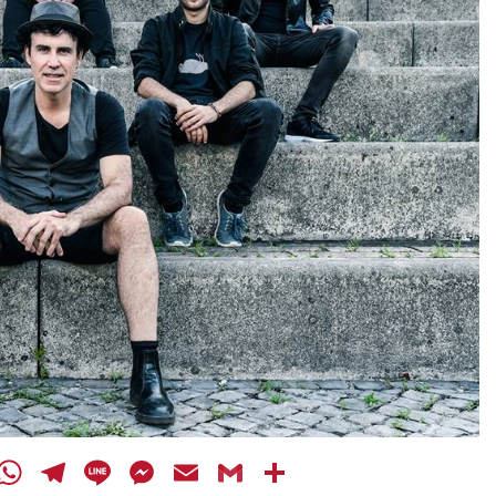
cebook
Twitter
WhatsApp
Telegram
Line
Messenger
Email
Gmail
Share