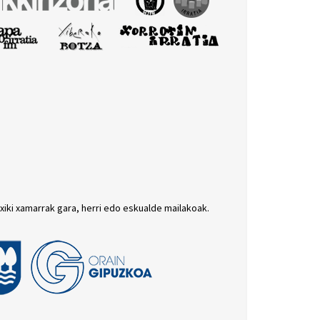
txiki xamarrak gara, herri edo eskualde mailakoak.