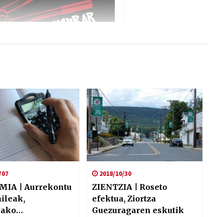
/07
2018/10/30
IA | Aurrekontu
ZIENTZIA | Roseto
ileak,
efektua, Ziortza
iako
Guezuragaren eskutik