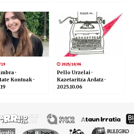
strazioan enplegu
a, eta
iaren eraginak
een nominen
ketan
/19
2025/10/06
ambra ·
Pello Urzelai ·
tate Kontuak ·
Kazetaritza Ardatz ·
.19
2025.10.06