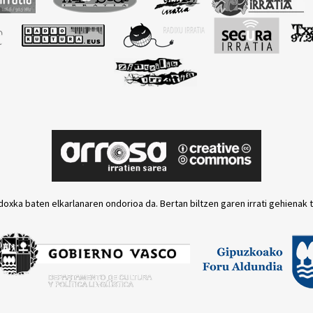
doxka baten elkarlanaren ondorioa da. Bertan biltzen garen irrati gehienak 