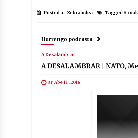
Posted in
Zebrabidea
Tagged #
iñak
Hurrengo podcasta
A Desalambrar
A DESALAMBRAR | NATO, Mex
ar. Abe 11 , 2018