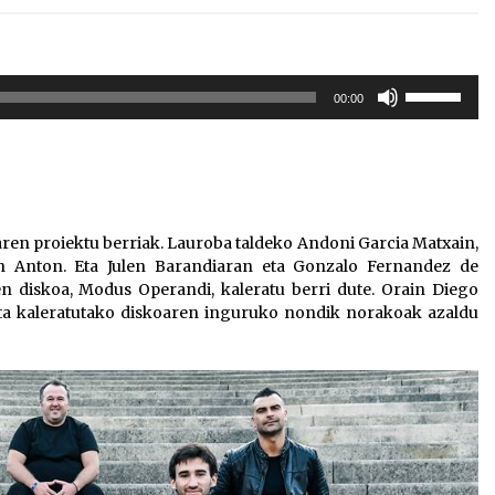
Erabili
00:00
gora/behera
gezi-
teklak
bolumena
igotzeko
edo
aren proiektu berriak. Lauroba taldeko Andoni Garcia Matxain,
jaisteko.
n Anton. Eta Julen Barandiaran eta Gonzalo Fernandez de
n diskoa, Modus Operandi, kaleratu berri dute. Orain Diego
eta kaleratutako diskoaren inguruko nondik norakoak azaldu