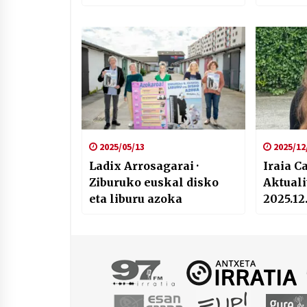
dagoen joeraz
admini
jaitsier
pandem
langil
ordain
2025/05/13
2025/12
Ladix Arrosagarai ·
Iraia C
Ziburuko euskal disko
Aktuali
eta liburu azoka
2025.12