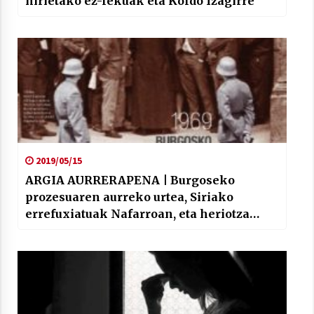
hirietako ez-lekuak eta Koldo Izagirre
2019/05/15
ARGIA AURRERAPENA | Burgoseko
prozesuaren aurreko urtea, Siriako
errefuxiatuak Nafarroan, eta heriotza
duina