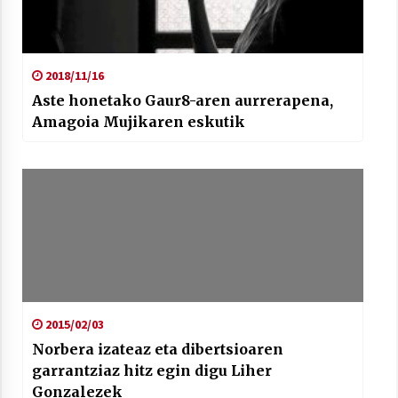
2018/11/16
Aste honetako Gaur8-aren aurrerapena,
Amagoia Mujikaren eskutik
2015/02/03
Norbera izateaz eta dibertsioaren
garrantziaz hitz egin digu Liher
Gonzalezek