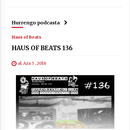
Hurrengo podcasta
Berria egunkarian elkarrizketa
Arrosaren 20 urteez
Haus of Beats
2021/07/06
HAUS OF BEATS 136
Hala Bedi irratiko Hizpidea saioan
Arrosaren 20 urteez
al. Aza 5 , 2018
2021/07/03
Zebrabidearen denboraldi amaiera
EHZtik
2021/07/01