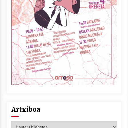
Artxiboa
Artxiboa