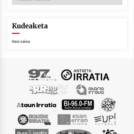
Kudeaketa
Hasi saioa