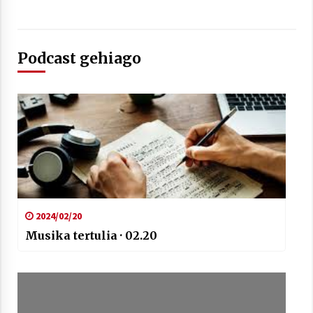
Podcast gehiago
Arrosaren laburpen bideoa Hamaika
Telebistaren eskutik
2021/06/30
2024/02/20
Musika tertulia · 02.20