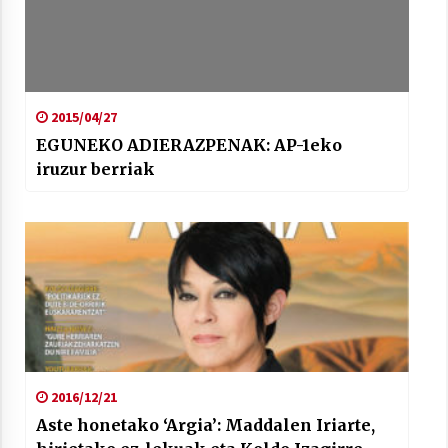
2015/04/27
EGUNEKO ADIERAZPENAK: AP-1eko
iruzur berriak
2016/12/21
Aste honetako ‘Argia’: Maddalen Iriarte,