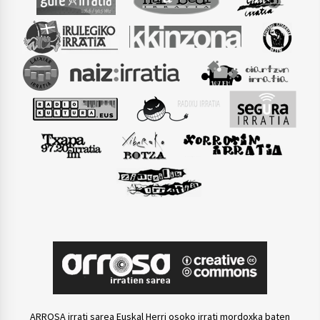
ARROSA irrati sarea Euskal Herri osoko irrati mordoxka baten