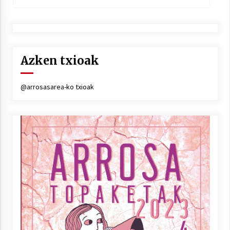
Azken txioak
@arrosasarea-ko txioak