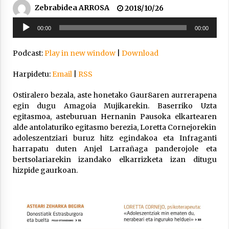
Arrosa sareko IX. topaketak!
Zebrabidea ARROSA
2018/10/26
2021/10/13
Soinu
00:00
00:00
erreproduzigailua
Azaroak 6 Iurretan Arrosa sarearen
Podcast:
Play in new window
|
Download
IX. topaketak
2021/10/04
Harpidetu:
Email
|
RSS
Ostiralero bezala, aste honetako Gaur8aren aurrerapena
egin dugu Amagoia Mujikarekin. Baserriko Uzta
Segura irratian Arrosaren 20 urteez
egitasmoa, asteburuan Hernanin Pausoka elkartearen
2021/07/22
alde antolaturiko egitasmo berezia, Loretta Cornejorekin
adoleszentziari buruz hitz egindakoa eta Infraganti
harrapatu duten Anjel Larrañaga panderojole eta
bertsolariarekin izandako elkarrizketa izan ditugu
hizpide gaurkoan.
Arrosari buruzko erreportaia
2021/07/16