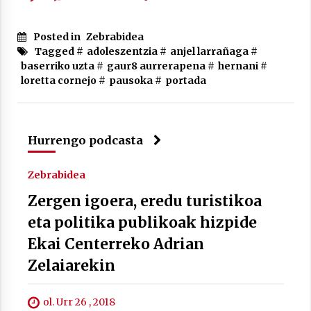
Posted in
Zebrabidea
Tagged #
adoleszentzia
#
anjel larrañaga
#
baserriko uzta
#
gaur8 aurrerapena
#
hernani
#
loretta cornejo
#
pausoka
#
portada
Arrosaren laburpen bideoa Hamaika
Telebistaren eskutik
2021/06/30
Hurrengo podcasta
Zebrabidea
Zergen igoera, eredu turistikoa
eta politika publikoak hizpide
Ekai Centerreko Adrian
Zelaiarekin
ol. Urr 26 , 2018