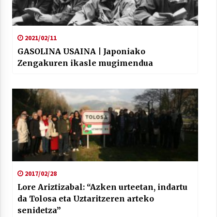
2021/02/11
GASOLINA USAINA | Japoniako
Zengakuren ikasle mugimendua
2017/02/28
Lore Ariztizabal: “Azken urteetan, indartu
da Tolosa eta Uztaritzeren arteko
senidetza”