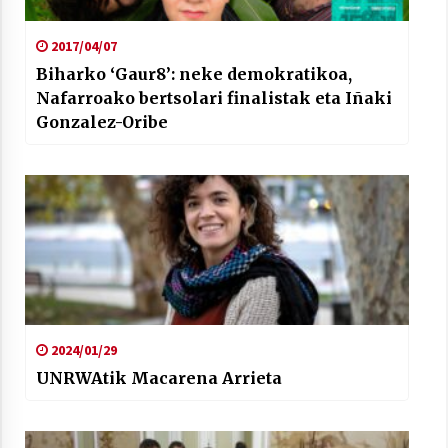
2017/04/07
Biharko ‘Gaur8’: neke demokratikoa,
Nafarroako bertsolari finalistak eta Iñaki
Gonzalez-Oribe
2024/01/29
UNRWAtik Macarena Arrieta