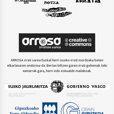
ARROSA irrati sarea Euskal Herri osoko irrati mordoxka baten
elkarlanaren ondorioa da. Bertan biltzen garen irrati gehienak txiki
xamarrak gara, herri edo eskualde mailakoak.