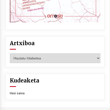
Artxiboa
Artxiboa
Kudeaketa
Hasi saioa