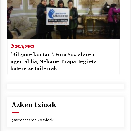
2017/04/03
‘Bilgune kontari’: Foro Sozialaren
agerraldia, Nekane Txapartegi eta
boteretze tailerrak
Azken txioak
@arrosasarea-ko txioak