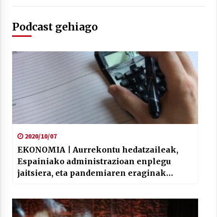
2021/07/01
Podcast gehiago
Arrosaren laburpen bideoa Hamaika
Telebistaren eskutik
2021/06/30
2020/10/07
EKONOMIA | Aurrekontu hedatzaileak,
Espainiako administrazioan enplegu
jaitsiera, eta pandemiaren eraginak
langileen nominen ordainketan