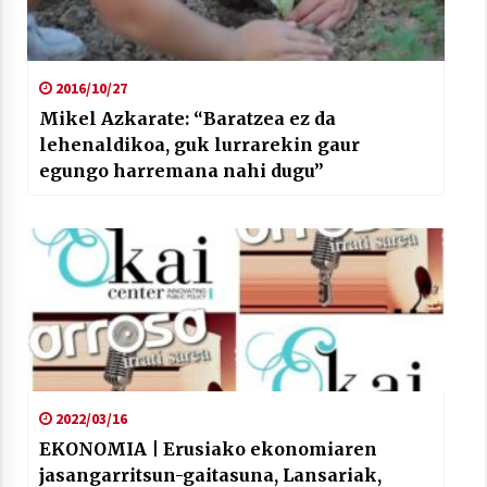
2016/10/27
Mikel Azkarate: “Baratzea ez da
lehenaldikoa, guk lurrarekin gaur
egungo harremana nahi dugu”
2022/03/16
EKONOMIA | Erusiako ekonomiaren
jasangarritsun-gaitasuna, Lansariak,