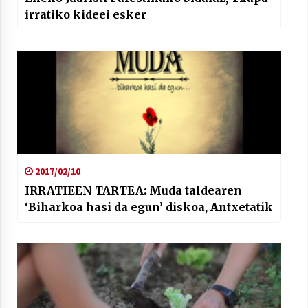
irratiko kideei esker
2017/02/10
IRRATIEEN TARTEA: Muda taldearen
‘Biharkoa hasi da egun’ diskoa, Antxetatik