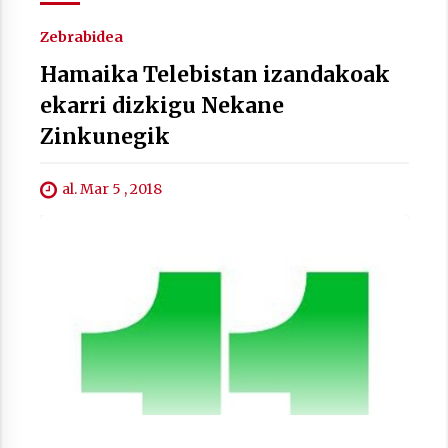
Zebrabidea
Hamaika Telebistan izandakoak
ekarri dizkigu Nekane
Berria egunkarian elkarrizketa
Arrosaren 20 urteez
Zinkunegik
2021/07/06
al. Mar 5 , 2018
Hala Bedi irratiko Hizpidea saioan
Arrosaren 20 urteez
2021/07/03
Zebrabidearen denboraldi amaiera
EHZtik