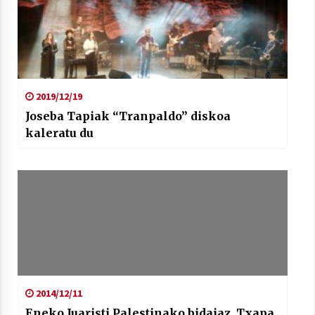
2019/12/19
Joseba Tapiak “Tranpaldo” diskoa
kaleratu du
2014/12/11
Eneko Juaristi Palestinako bidaiaz, Txapa