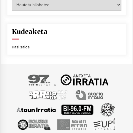
Artxiboa
Kudeaketa
Hasi saioa