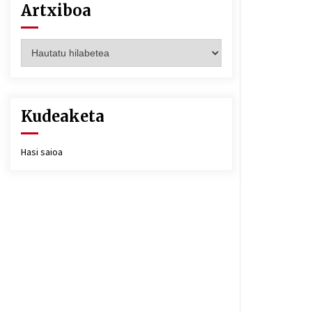
Artxiboa
Artxiboa
Kudeaketa
Hasi saioa