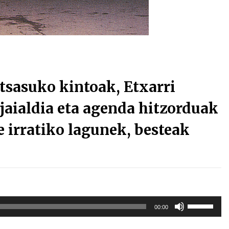
Arrosa sareko IX. topaketak!
2021/10/13
Arrosari buruzko erreportaia
2021/07/16
sasuko kintoak, Etxarri
jaialdia eta agenda hitzorduak
e irratiko lagunek, besteak
Zebrabidearen denboraldi
amaiera EHZtik
2021/07/01
Erabili
00:00
gora/behera
gezi-