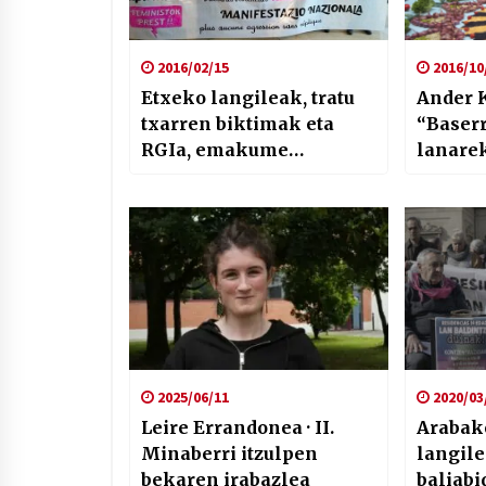
2016/02/15
2016/10
Etxeko langileak, tratu
Ander K
txarren biktimak eta
“Baserr
RGIa, emakume
lanare
afrikarrak eta apirilaren
gizarte
9ko manifa
nahi d
2025/06/11
2020/03
Leire Errandonea · II.
Arabak
Minaberri itzulpen
langile
bekaren irabazlea
baliabi