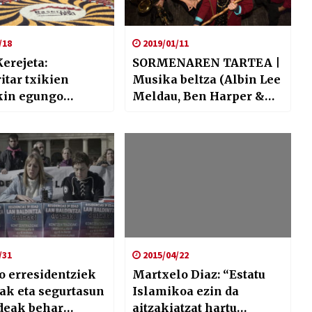
/18
2019/01/11
erejeta:
SORMENAREN TARTEA |
itar txikien
Musika beltza (Albin Lee
kin egungo
Meldau, Ben Harper &
 ereduan eragin
Charlie Musselwhite eta
ugu”
Squirrel nut zippers)
/31
2015/04/22
o erresidentziek
Martxelo Diaz: “Estatu
ak eta segurtasun
Islamikoa ezin da
deak behar
aitzakiatzat hartu