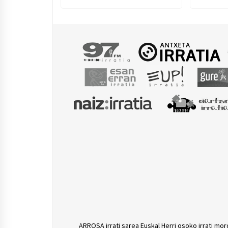
dituzte
ARROSA irrati sarea Euskal Herri osoko irrati mor