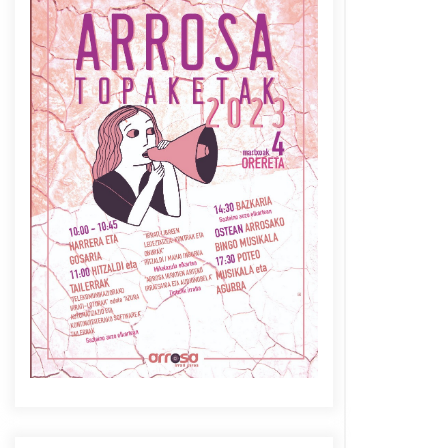
Azaroak 6 Iurretan Arrosa
sarearen IX. topaketak
2021/10/04
Berria egunkarian
elkarrizketa Arrosaren 20
urteez
2021/07/06
Arrosaren laburpen bideoa
Hamaika Telebistaren eskutik
2021/06/30