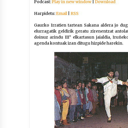
Podcast:
Play in new window
|
Download
Harpidetu:
Email
|
RSS
Gaurko Irratien tartean Sakana aldera jo dugu
elurragatik geldirik geratu zirenentzat anto
doinuz arindu III” elkartasun jaialdia, Iruñek
agenda kontuak izan ditugu hizpide harekin.