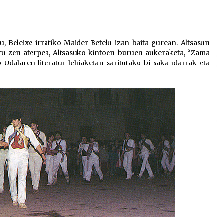
teklak
bolumena
igotzeko
edo
, Beleixe irratiko Maider Betelu izan baita gurean. Altsasun
jaisteko.
latu zen aterpea, Altsasuko kintoen buruen aukeraketa, “Zama
o Udalaren literatur lehiaketan saritutako bi sakandarrak eta