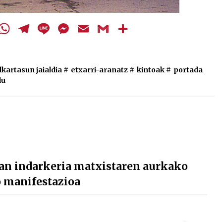
cebook
Twitter
WhatsApp
Telegram
Line
Messenger
Email
Gmail
Share
lkartasun jaialdia
#
etxarri-aranatz
#
kintoak
#
portada
du
an indarkeria matxistaren aurkako
o manifestazioa