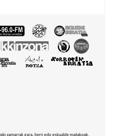
txiki xamarrak gara, herri edo eskualde mailakoak.