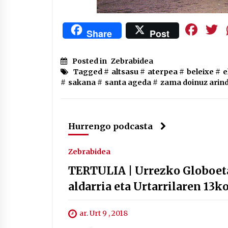
Fa
Share
Post
Posted in
Zebrabidea
Tagged #
altsasu
#
aterpea
#
beleixe
#
e
#
sakana
#
santa ageda
#
zama doinuz arin
Hurrengo podcasta
Zebrabidea
TERTULIA | Urrezko Globoet
aldarria eta Urtarrilaren 13k
ar. Urt 9 , 2018