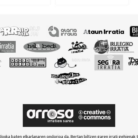
la salatu du ELAk
politika atzerakoiak
egiteko”
doxka baten elkarlanaren ondorioa da. Bertan biltzen garen irrati gehienak 