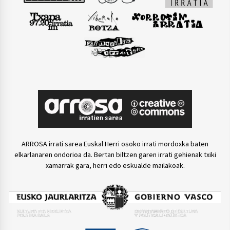
ARROSA irrati sarea Euskal Herri osoko irrati mordoxka baten
elkarlanaren ondorioa da. Bertan biltzen garen irrati gehienak txiki
xamarrak gara, herri edo eskualde mailakoak.