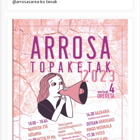
@arrosasarea-ko txioak