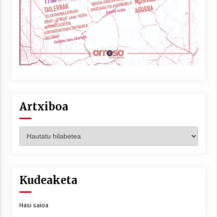
Artxiboa
Artxiboa
Kudeaketa
Hasi saioa