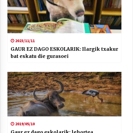
2023/11/11
GAUR EZ DAGO ESKOLARIK: Ilargik txakur
bat eskatu die gurasoei
2019/05/10
Gaur ez dago eskolarik: lehortea