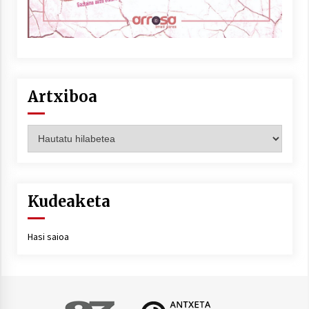
Artxiboa
Artxiboa
Kudeaketa
Hasi saioa