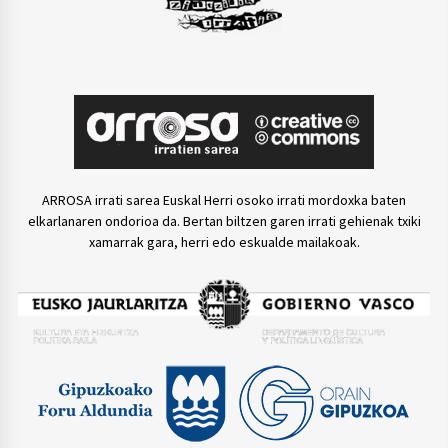
ARROSA irrati sarea Euskal Herri osoko irrati mordoxka baten
elkarlanaren ondorioa da. Bertan biltzen garen irrati gehienak txiki
xamarrak gara, herri edo eskualde mailakoak.