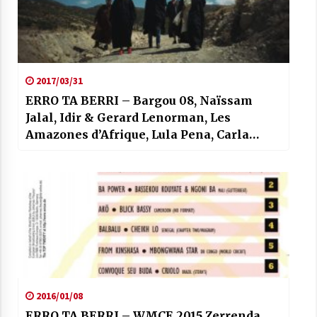
2017/03/31
ERRO TA BERRI – Bargou 08, Naïssam
Jalal, Idir & Gerard Lenorman, Les
Amazones d’Afrique, Lula Pena, Carla
Pires…
2016/01/08
ERRO TA BERRI – WMCE 2015 Zerrenda