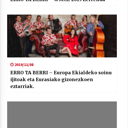
2019/11/08
ERRO TA BERRI – Europa Ekialdeko soinu
ijitoak eta Eurasiako gizonezkoen
eztarriak.