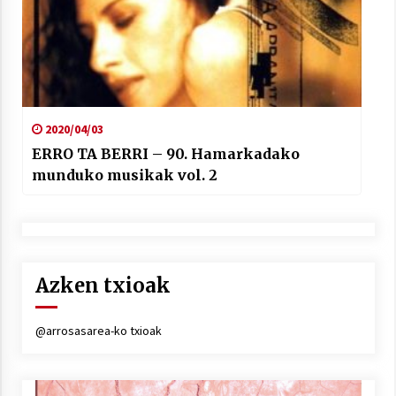
2020/04/03
ERRO TA BERRI – 90. Hamarkadako
munduko musikak vol. 2
Azken txioak
@arrosasarea-ko txioak