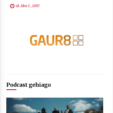
2021/07/01
ol. Abe 1 , 2017
Arrosaren laburpen bideoa Hamaika
Telebistaren eskutik
2021/06/30
Podcast gehiago