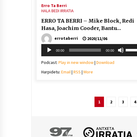
Erro Ta Berri
HALA BEDI IRRATIA
ERRO TA BERRI – Mike Block, Redi
Hasa, Joachim Cooder, Bantu…
errotaberri
2020/11/06
Soinu
Erabil
00:00
00:00
erreproduzigailua
gora/
gezi-
Podcast:
Play in new window
|
Download
teklak
Harpidetu:
Email
|
RSS
|
More
bolu
igotz
edo
jaiste
Posts
1
2
3
4
pagination