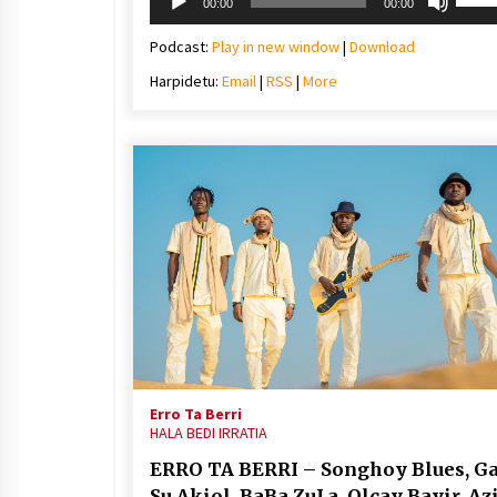
00:00
00:00
erreproduzigailua
gora/
gezi-
Podcast:
Play in new window
|
Download
teklak
Harpidetu:
Email
|
RSS
|
More
bolu
igotz
edo
jaiste
Erro Ta Berri
HALA BEDI IRRATIA
ERRO TA BERRI – Songhoy Blues, G
Su Akiol, BaBa ZuLa, Olcay Bayir, Az