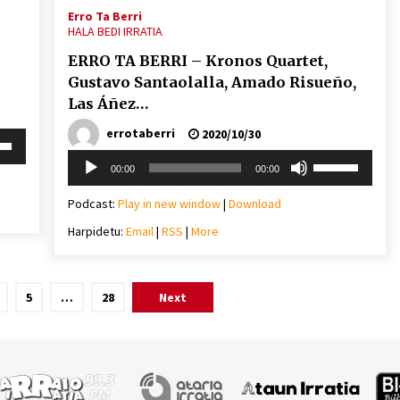
Erro Ta Berri
HALA BEDI IRRATIA
ERRO TA BERRI – Kronos Quartet,
Gustavo Santaolalla, Amado Risueño,
Las Áñez…
errotaberri
2020/10/30
i
behera
Soinu
Erabili
00:00
00:00
erreproduzigailua
gora/behera
gezi-
Podcast:
Play in new window
|
Download
mena
teklak
eko
Harpidetu:
Email
|
RSS
|
More
bolumena
igotzeko
ko.
edo
jaisteko.
5
…
28
Next