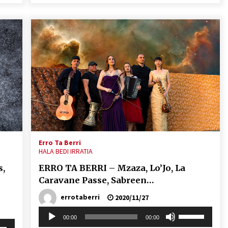
eko
igotzeko
edo
ko.
jaisteko.
Erro Ta Berri
HALA BEDI IRRATIA
s,
ERRO TA BERRI – Mzaza, Lo’Jo, La
Caravane Passe, Sabreen…
errotaberri
2020/11/27
Soinu
Erabili
00:00
00:00
erreproduzigailua
gora/behera
i