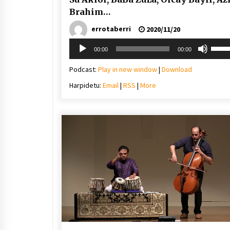
Brahim…
errotaberri
2020/11/20
Soinu
Erabil
00:00
00:00
erreproduzigailua
gora/
gezi-
Podcast:
Play in new window
|
Download
teklak
Harpidetu:
Email
|
RSS
|
More
bolu
igotz
edo
jaiste