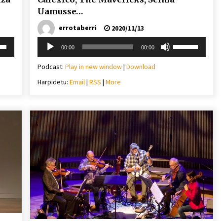
Uamusse…
errotaberri
2020/11/13
Soinu
i
Erabili
00:00
00:00
erreproduzigailua
behera
gora/behera
gezi-
Podcast:
Play in new window
|
Download
teklak
Harpidetu:
Email
|
RSS
|
More
mena
bolumena
eko
igotzeko
edo
ko.
jaisteko.