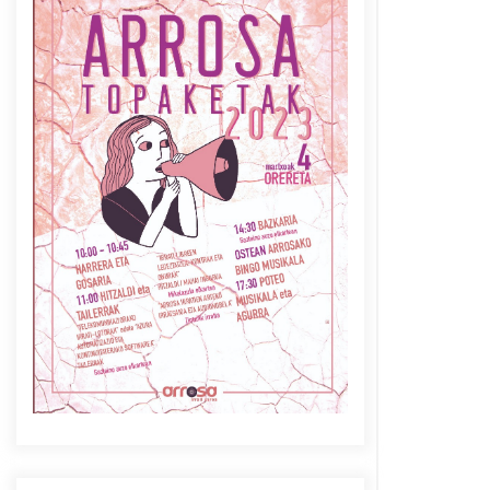
Azaroak 6 Iurretan Arrosa
sarearen IX. topaketak
2021/10/04
Berria egunkarian
elkarrizketa Arrosaren 20
urteez
2021/07/06
Arrosaren laburpen bideoa
Hamaika Telebistaren eskutik
2021/06/30