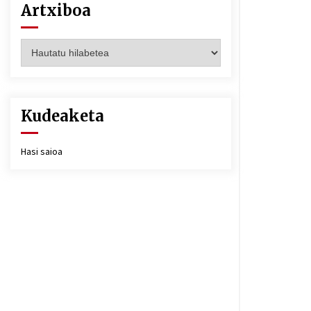
Artxiboa
Artxiboa
Kudeaketa
Hasi saioa