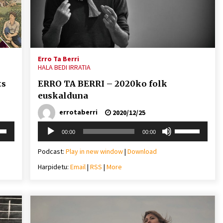
Arrosa sareko IX. topaketak!
2021/10/13
Arrosari buruzko erreportaia
Erro Ta Berri
HALA BEDI IRRATIA
2021/07/16
ts
ERRO TA BERRI – 2020ko folk
euskalduna
errotaberri
2020/12/25
Soinu
i
Erabili
00:00
00:00
Zebrabidearen denboraldi
erreproduzigailua
behera
gora/behera
amaiera EHZtik
gezi-
Podcast:
Play in new window
|
Download
teklak
2021/07/01
Harpidetu:
Email
|
RSS
|
More
mena
bolumena
eko
igotzeko
edo
ko.
jaisteko.