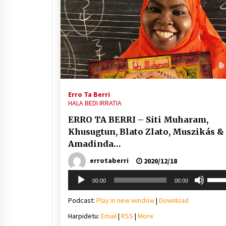
Erro Ta Berri
HALA BEDI IRRATIA
ERRO TA BERRI – Siti Muharam,
Khusugtun, Blato Zlato, Muszikás &
Amadinda…
errotaberri
2020/12/18
Soinu
Erabil
00:00
00:00
erreproduzigailua
gora/
gezi-
Podcast:
Play in new window
|
Download
teklak
Harpidetu:
Email
|
RSS
|
More
bolu