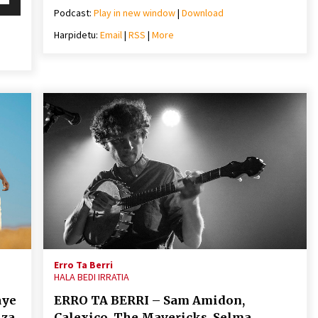
gezi-
behera
Podcast:
Play in new window
|
Download
teklak
Harpidetu:
Email
|
RSS
|
More
bolumena
igotzeko
mena
edo
eko
jaisteko.
ko.
Erro Ta Berri
HALA BEDI IRRATIA
aye
ERRO TA BERRI – Sam Amidon,
iza
Calexico, The Mavericks, Selma