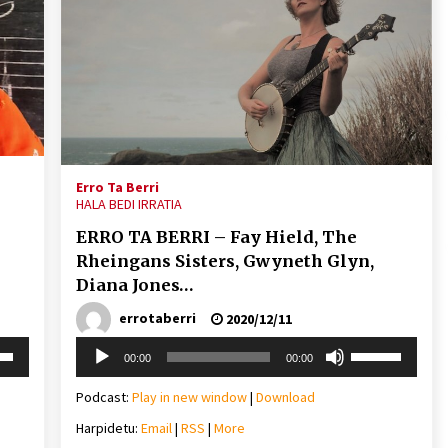
Erro Ta Berri
HALA BEDI IRRATIA
ERRO TA BERRI – Fay Hield, The
Rheingans Sisters, Gwyneth Glyn,
Diana Jones…
errotaberri
2020/12/11
Soinu
i
Erabili
00:00
00:00
erreproduzigailua
behera
gora/behera
gezi-
Podcast:
Play in new window
|
Download
teklak
Harpidetu:
Email
|
RSS
|
More
mena
bolumena