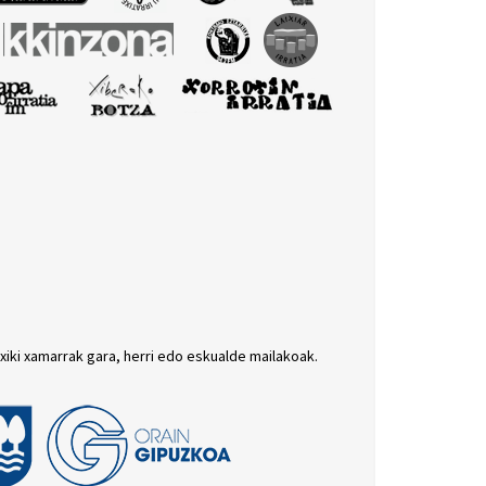
txiki xamarrak gara, herri edo eskualde mailakoak.