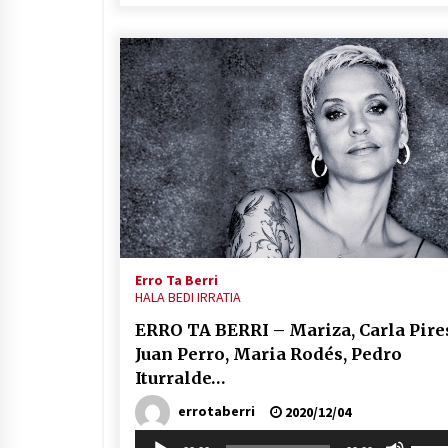
igotz
edo
jaiste
Erro Ta Berri
HALA BEDI IRRATIA
ERRO TA BERRI – Mariza, Carla Pire
Juan Perro, Maria Rodés, Pedro
Iturralde…
errotaberri
2020/12/04
Soinu
Erabil