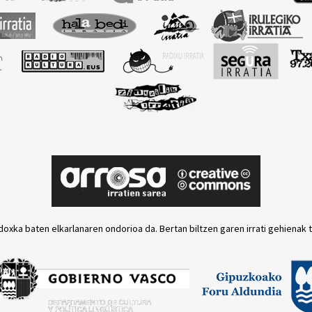
doxka baten elkarlanaren ondorioa da. Bertan biltzen garen irrati gehienak 