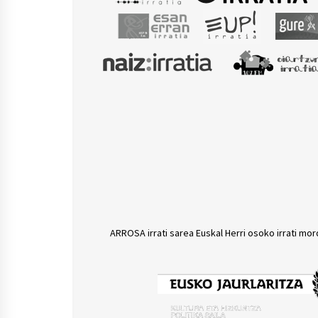
ARROSA irrati sarea Euskal Herri osoko irrati mor