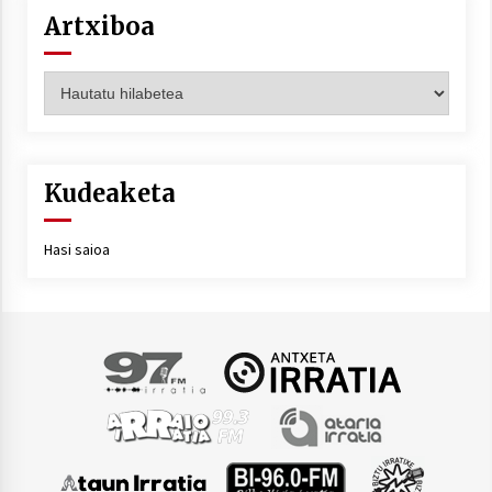
Artxiboa
Artxiboa
Kudeaketa
Hasi saioa