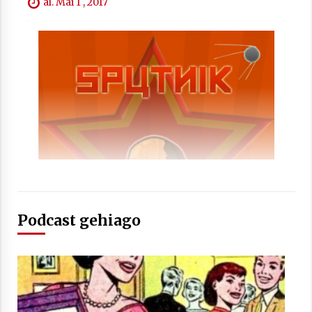
2021/07/01
al. Mai 1 , 2017
Arrosaren laburpen bideoa Hamaika
Telebistaren eskutik
2021/06/30
Podcast gehiago