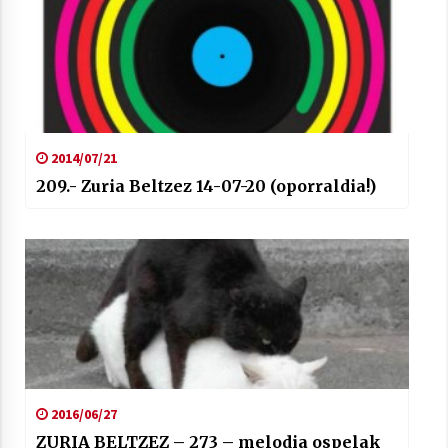
2014/07/21
209.- Zuria Beltzez 14-07-20 (oporraldia!)
2016/06/27
ZURIA BELTZEZ – 273 – melodia ospelak