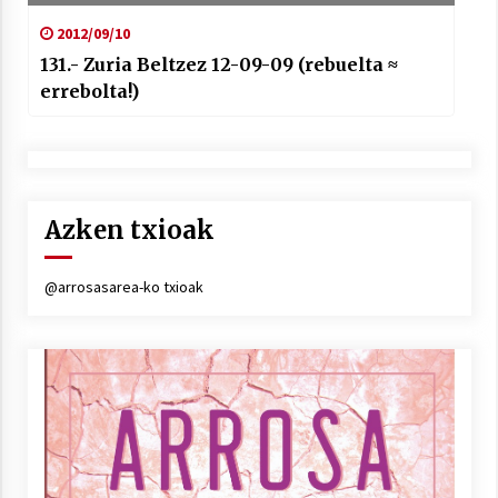
2012/09/10
131.- Zuria Beltzez 12-09-09 (rebuelta ≈
errebolta!)
Azken txioak
@arrosasarea-ko txioak