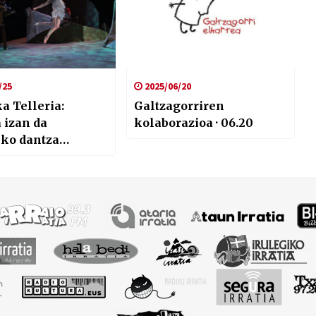
/25
2025/06/20
a Telleria:
Galtzagorriren
 izan da
kolaborazioa · 06.20
eko dantza
 exijentzia
itzea”