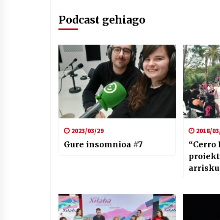
Podcast gehiago
2023/03/29
2018/03
Gure insomnioa #7
“Cerro 
proiekt
arrisku