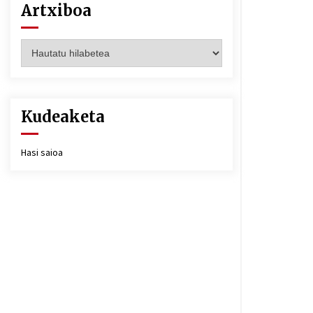
Artxiboa
Artxiboa
Kudeaketa
Hasi saioa