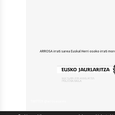
ARROSA irrati sarea Euskal Herri osoko irrati mor
TWITTER @arrosasarea