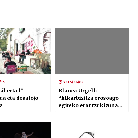
/15
2015/06/03
Libertad”
Blanca Urgell:
ua eta desalojo
“Elkarbizitza erosoago
a
egiteko erantzukizuna
du udalak, eta horren
kontrako adierazpen eta
ekintzak marra gorriak
dira”