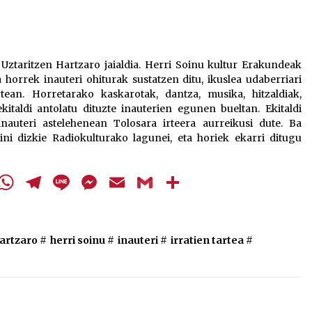
teklak
bolumena
igotzeko
edo
 Uztaritzen Hartzaro jaialdia. Herri Soinu kultur Erakundeak
jaisteko.
horrek inauteri ohiturak sustatzen ditu, ikuslea udaberriari
tean. Horretarako kaskarotak, dantza, musika, hitzaldiak,
taldi antolatu dituzte inauterien egunen bueltan. Ekitaldi
nauteri astelehenean Tolosara irteera aurreikusi dute. Ba
ni dizkie Radiokulturako lagunei, eta horiek ekarri ditugu
cebook
Twitter
WhatsApp
Telegram
Line
Messenger
Email
Gmail
Share
artzaro
#
herri soinu
#
inauteri
#
irratien tartea
#