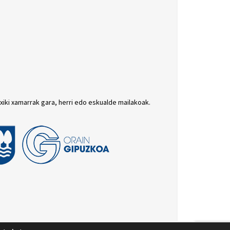
txiki xamarrak gara, herri edo eskualde mailakoak.