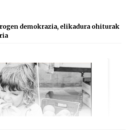
drogen demokrazia, elikadura ohiturak
ria