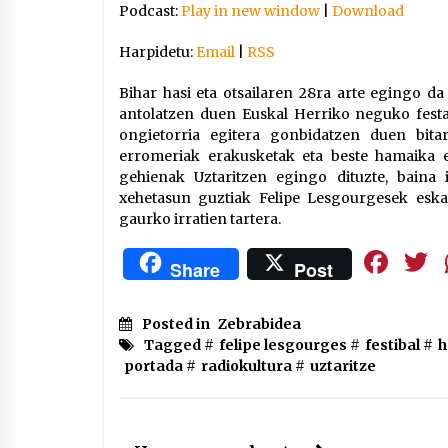
Podcast:
Play in new window
|
Download
Harpidetu:
Email
|
RSS
Bihar hasi eta otsailaren 28ra arte egingo da
antolatzen duen Euskal Herriko neguko festa 
ongietorria egitera gonbidatzen duen bitar
erromeriak erakusketak eta beste hamaika eki
gehienak Uztaritzen egingo dituzte, baina i
xehetasun guztiak Felipe Lesgourgesek eskai
gaurko irratien tartera.
Fa
Share
Post
Posted in
Zebrabidea
Tagged #
felipe lesgourges
#
festibal
#
h
portada
#
radiokultura
#
uztaritze