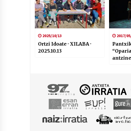
2025/10/13
2017/05
Ortzi Idoate · XILABA ·
Pantxik
2025.10.13
“Oparia
antzin
maisuen
deskubr