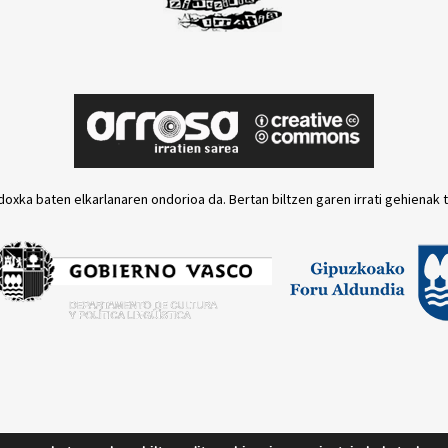
doxka baten elkarlanaren ondorioa da. Bertan biltzen garen irrati gehienak 