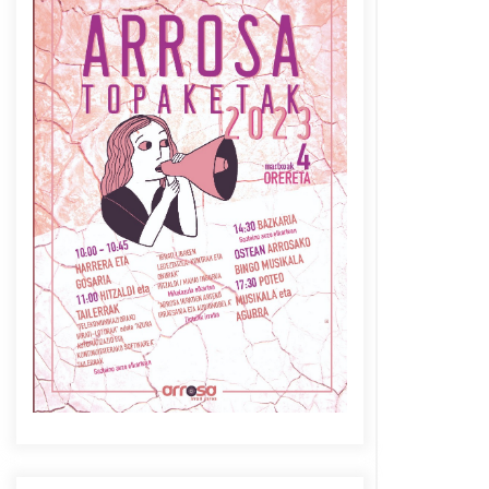
Azaroak 6 Iurretan Arrosa
sarearen IX. topaketak
2021/10/04
Berria egunkarian
elkarrizketa Arrosaren 20
urteez
2021/07/06
Arrosaren laburpen bideoa
Hamaika Telebistaren eskutik
2021/06/30