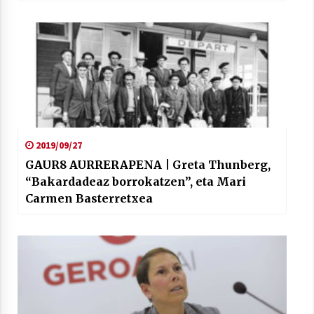
2019/09/27
GAUR8 AURRERAPENA | Greta Thunberg,
“Bakardadeaz borrokatzen”, eta Mari
Carmen Basterretxea