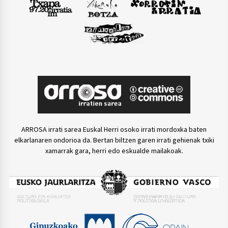
ARROSA irrati sarea Euskal Herri osoko irrati mordoxka baten
elkarlanaren ondorioa da. Bertan biltzen garen irrati gehienak txiki
xamarrak gara, herri edo eskualde mailakoak.