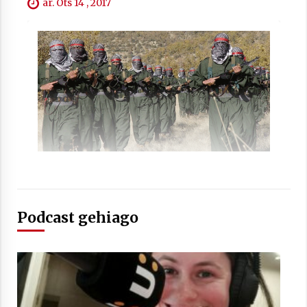
ar. Ots 14 , 2017
Arrosaren laburpen bideoa Hamaika
Telebistaren eskutik
2021/06/30
Podcast gehiago