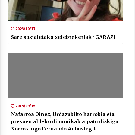
2023/10/17
Sare sozialetako xelebrekeriak · GARAZI
2015/09/15
Nafarroa Oinez, Urdazubiko harrobia eta
presoen aldeko dinamikak aipatu dizkigu
Xorroxingo Fernando Anbustegik