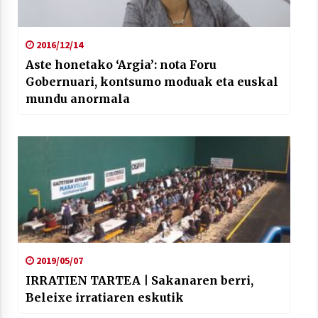
2016/12/14
Aste honetako ‘Argia’: nota Foru
Gobernuari, kontsumo moduak eta euskal
mundu anormala
2019/05/07
IRRATIEN TARTEA | Sakanaren berri,
Beleixe irratiaren eskutik