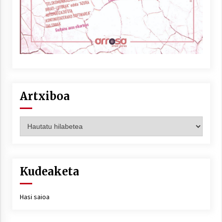
Artxiboa
Artxiboa
Kudeaketa
Hasi saioa