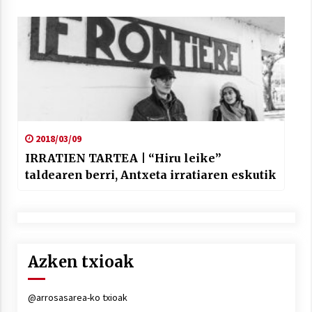
2018/03/09
IRRATIEN TARTEA | “Hiru leike”
taldearen berri, Antxeta irratiaren eskutik
Azken txioak
@arrosasarea-ko txioak