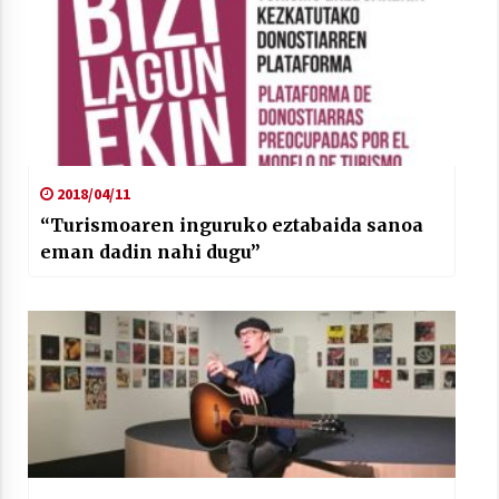
2018/04/11
“Turismoaren inguruko eztabaida sanoa
eman dadin nahi dugu”