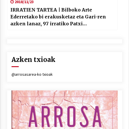
2018/11/23
IRRATIEN TARTEA | Bilboko Arte
Ederretako bi erakusketaz eta Gari-ren
azken lanaz, 97 irratiko Patxi
Gaztelumendirekin
Azken txioak
@arrosasarea-ko txioak