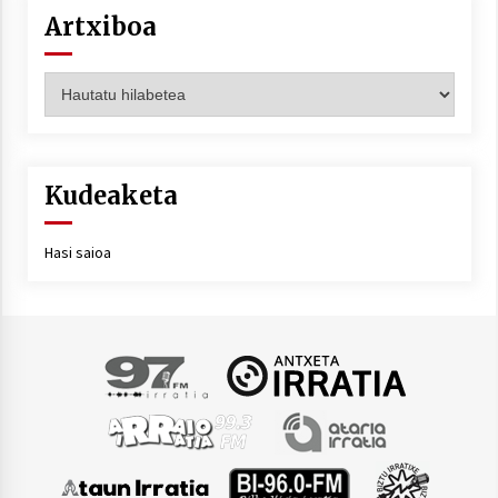
Artxiboa
Artxiboa
Kudeaketa
Hasi saioa