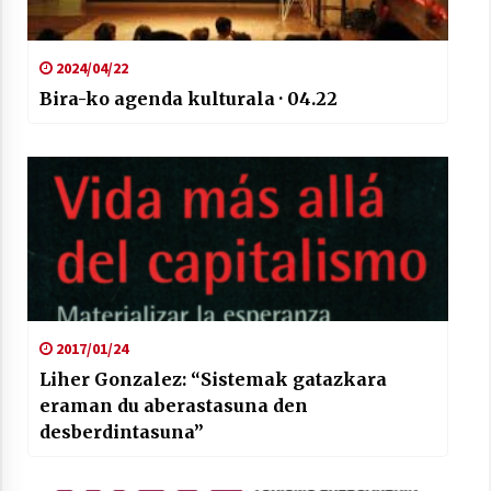
2024/04/22
Bira-ko agenda kulturala · 04.22
2017/01/24
Liher Gonzalez: “Sistemak gatazkara
eraman du aberastasuna den
desberdintasuna”