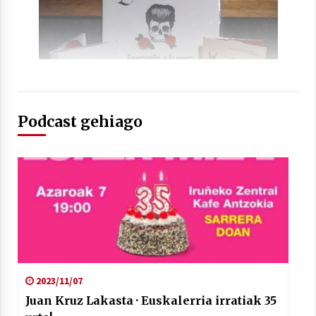
Arrosaren laburpen bideoa Hamaika
Telebistaren eskutik
Podcast gehiago
2021/06/30
2023/11/07
Juan Kruz Lakasta · Euskalerria irratiak 35