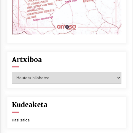
Artxiboa
Artxiboa
Kudeaketa
Hasi saioa