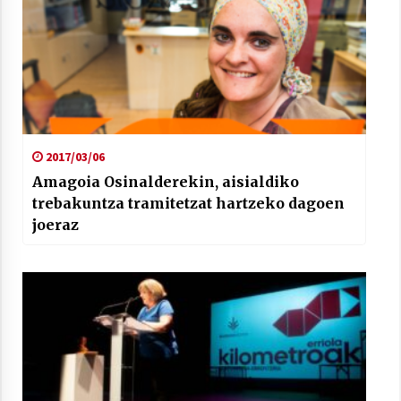
Arrosaren laburpen bideoa Hamaika
Telebistaren eskutik
2017/03/06
2021/06/30
Amagoia Osinalderekin, aisialdiko
trebakuntza tramitetzat hartzeko dagoen
joeraz