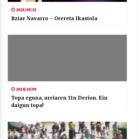
2023/09/21
Itziar Navarro – Orereta Ikastola
2014/10/09
Topa eguna, urriaren 11n Derion. Ein
daigun topa!