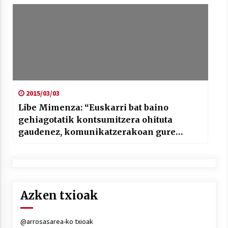
2015/03/03
Libe Mimenza: “Euskarri bat baino
gehiagotatik kontsumitzera ohituta
gaudenez, komunikatzerakoan gure
hartzaileen kontsumo ohituretara egokitu
behar dugu”
Azken txioak
@arrosasarea-ko txioak