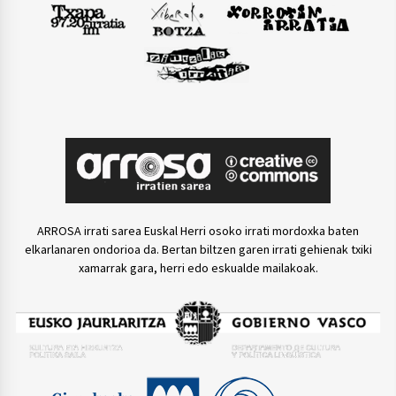
ARROSA irrati sarea Euskal Herri osoko irrati mordoxka baten
elkarlanaren ondorioa da. Bertan biltzen garen irrati gehienak txiki
xamarrak gara, herri edo eskualde mailakoak.