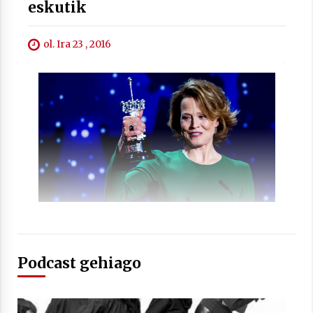
eskutik
ol. Ira 23 , 2016
Arrosaren laburpen bideoa Hamaika
Telebistaren eskutik
2021/06/30
Podcast gehiago