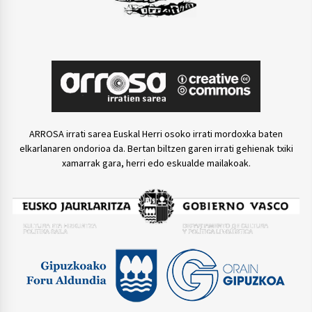
ARROSA irrati sarea Euskal Herri osoko irrati mordoxka baten
elkarlanaren ondorioa da. Bertan biltzen garen irrati gehienak txiki
xamarrak gara, herri edo eskualde mailakoak.