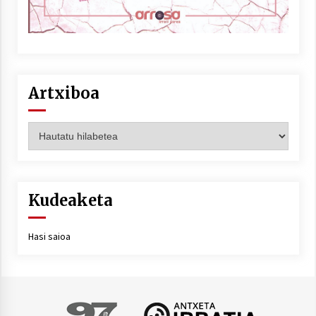
Artxiboa
Artxiboa
Kudeaketa
Hasi saioa