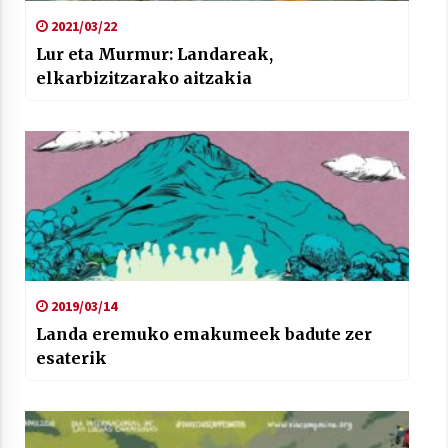
2021/03/22
Lur eta Murmur: Landareak,
elkarbizitzarako aitzakia
2019/03/14
Landa eremuko emakumeek badute zer
esaterik