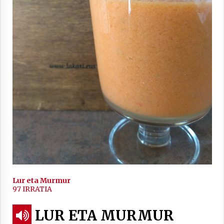
2021/11/25
Mahai-ingurua: irratia, podcastak
eta ondoren zer?
2021/11/12
Arrosaren IX. Topaketak – Mila
esker guztioi!
Lur eta Murmur
97 IRRATIA
2021/11/11
LUR ETA MURMUR