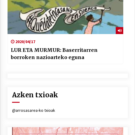
2020/04/17
LUR ETA MURMUR: Baserritarren
borroken nazioarteko eguna
Azken txioak
@arrosasarea-ko txioak