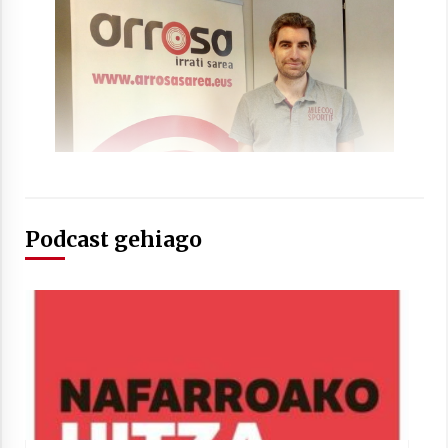
2021/07/01
Arrosaren laburpen bideoa Hamaika
Telebistaren eskutik
2021/06/30
Podcast gehiago